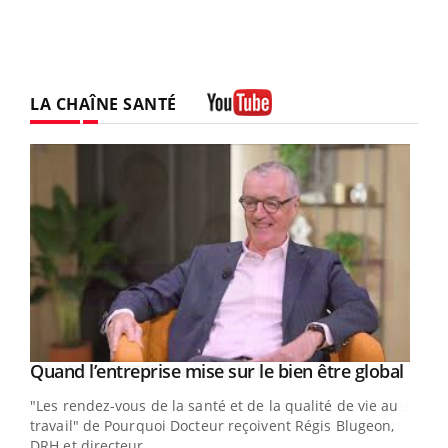
LA CHAÎNE SANTÉ
Youtube
Yout
Quand l’entreprise mise sur le bien être global
Youtube
ndez-
"Les rendez-vous de la santé et de la qualité de vie au
cet
travail" de Pourquoi Docteur reçoivent Régis Blugeon,
DRH et directeur ...