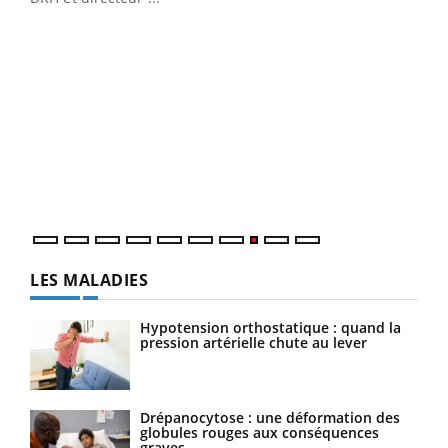
Ecz
You
(3/3
Dans
vous
quot
LES MALADIES
Hypotension orthostatique : quand la
pression artérielle chute au lever
Drépanocytose : une déformation des
globules rouges aux conséquences
graves