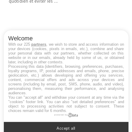
quotidien et éviter les ...
une irritation ...
LES MALADIES
Welcome
Hypotension orthostatique : quand la
With our 225
partners
, we wish to store and access information on
pression artérielle chute au lever
your devices (cookies, pixels in emails, etc.), combine and share
your personal data with our partners, whether collected on this
website or in our emails, already held by some of us, or obtained
later, including in other contexts.
Processing this data (identifiers, browsing, preferences, purchases,
Drépanocytose : une déformation des
loyalty programs, IP, postal addresses and emails, phone, precise
globules rouges aux conséquences
geolocation, etc.) allows developing and offering you services,
graves
content, commercial offers and ads across your devices and
screens (including by email, post, SMS, phone, audio, and video),
personalising them, measuring their performance, and analysing
audiences.
Maladie de Charcot (Sclérose latérale
You can "accept all" and withdraw your consent at any time via the
amyotrophique)
"cookies" footer link
. You can also "set detailed preferences" and
object to processing activities not subject to consent. These
choices remain valid for 6 months.
powered by
Accept all