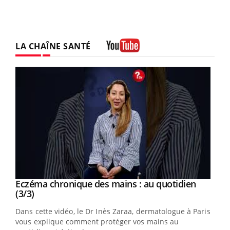
LA CHAÎNE SANTÉ
Youtube
Eczéma chronique des mains : au quotidien
Eczéma chronique des mains : les symptômes
Youtube
Youtube
Youtube
Youtube
(3/3)
(2/3)
Dans cette vidéo, le Dr Inès Zaraa, dermatologue à Paris,
Une plaque rouge qui gratte, une peau sèche qui tiraille,
vous explique comment protéger vos mains au
une démangeaison persistante… Et si ce n'était pas juste