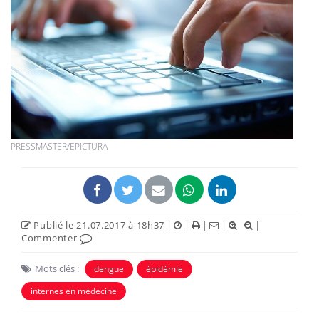
PRESSMASTER/EPICTURA
Publié le 21.07.2017 à 18h37
|
|
|
|
|
Commenter
Mots clés :
dengue
épidémie
internes en médecine