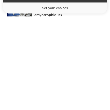
Set your choices
Cookies settings
Le site santé de référence avec chaque jour toute l'actualité
médicale decryptée par des médecins en exercice et les
conseils des meilleurs spécialistes.
À PROPOS
Données personnelles et cookies
Qui sommes-nous
Conditions d'utilisation
Plan du site
Mentions Légales