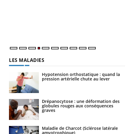
Dia
You
Le 
pers
ques
LES MALADIES
Hypotension orthostatique : quand la
pression artérielle chute au lever
Drépanocytose : une déformation des
globules rouges aux conséquences
graves
Maladie de Charcot (Sclérose latérale
amyotrophique)