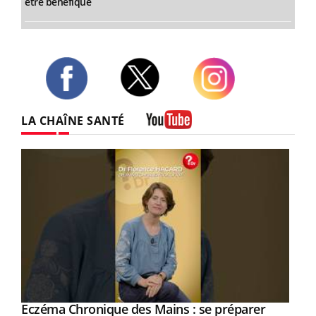
être bénéfique
Twitter
Facebook
Instagram
LA CHAÎNE SANTÉ
Youtube
Eczéma Chronique des Mains : se préparer
Youtube