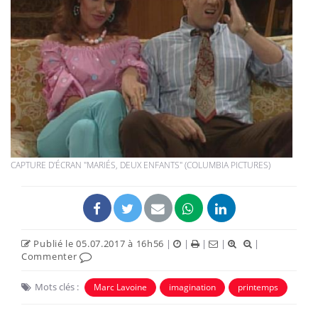
CAPTURE D'ÉCRAN "MARIÉS, DEUX ENFANTS" (COLUMBIA PICTURES)
Publié le 05.07.2017 à 16h56
|
|
|
|
|
Commenter
Mots clés :
Marc Lavoine
imagination
printemps