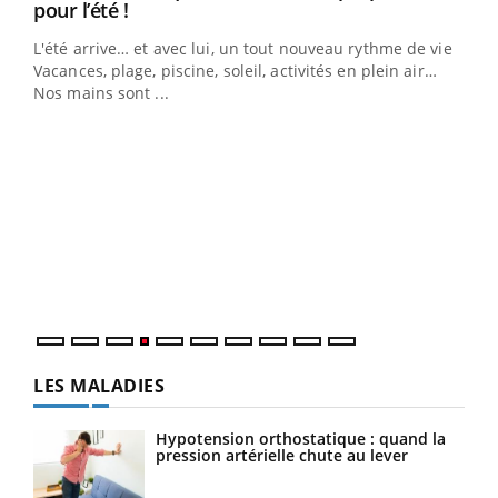
Youtube
pour l’été !
L'été arrive… et avec lui, un tout nouveau rythme de vie !
Vacances, plage, piscine, soleil, activités en plein air…
Nos mains sont ...
Dia
You
Le 
pers
ques
LES MALADIES
Hypotension orthostatique : quand la
pression artérielle chute au lever