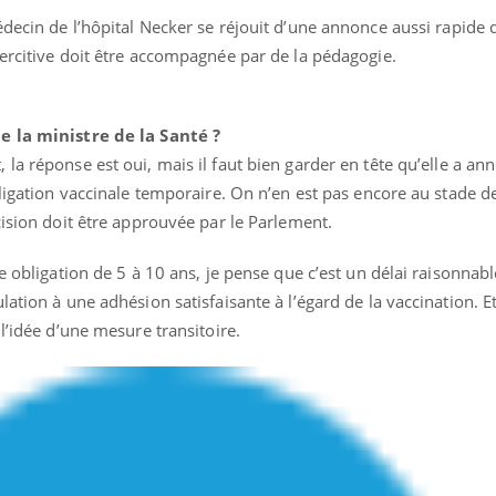
Comment oublier les
Chikung
édecin de l’hôpital Necker se réjouit d’une annonce aussi rapide d
écrans en vacances ?
West Nil
t-il dan
ercitive doit être accompagnée par de la pédagogie.
France ?
e la ministre de la Santé ?
a réponse est oui, mais il faut bien garder en tête qu’elle a an
bligation vaccinale temporaire. On n’en est pas encore au stade d
cision doit être approuvée par le Parlement.
ne obligation de 5 à 10 ans, je pense que c’est un délai raisonnab
ation à une adhésion satisfaisante à l’égard de la vaccination. Et
l’idée d’une mesure transitoire.