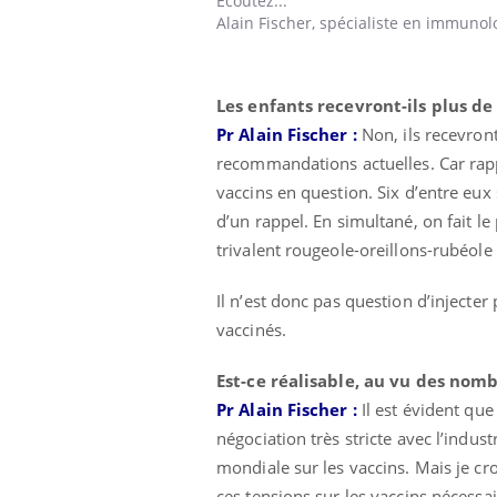
Ecoutez...
Alain Fischer,
spécialiste en immunolog
prendre pour
Insuline & Charge mentale : et si on
Ecz
Les enfants recevront-ils plus de
Youtube
You
Youtube
osait en parler??
pré
Pr Alain Fischer :
Non, ils recevron
recommandations actuelles. Car rappe
llard mental ou
En 2026, l'insuline dans le diabète de type 2
L'ét
tômes de la
reste entourée d'idées reçues chez les
ryth
vaccins en question. Six d’entre eux 
les ce qui la rend
patients comme parfois chez les soignants.
sole
d’un rappel. En simultané, on fait l
sont
trivalent rougeole-oreillons-rubéole
Il n’est donc pas question d’injecte
vaccinés.
Est-ce réalisable, au vu des nom
Pr Alain Fischer :
Il est évident que
négociation très stricte avec l’indust
mondiale sur les vaccins. Mais je cro
ces tensions sur les vaccins nécess