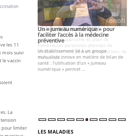
ccination
Youtube
2026
Un « jumeau numérique » pour
Youtube
faciliter l’accès à la médecine
es
 pour de
Youtube
préventive
ve les 11
teintes de
Un établissement lié à un groupe
e de questions, de
4 mois suivi
mutualiste innove en matière de bilan de
 le vaccin
santé : l'utilisation d'un « jumeau
CO
You
numérique » permet ...
Cou
soient
nou
bou
épi
res. La
e tension
e pour limiter
LES MALADIES
tte magique,