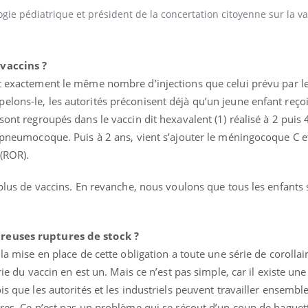
ie pédiatrique et président de la concertation citoyenne sur la va
éma Chronique des Mains : se
Diabète & Ramadan 
 vaccins ?
tube
Youtube
Youtube
parer pour l’été !
t exactement le même nombre d’injections que celui prévu par l
Le Ramadan approche, et,
lons-le, les autorités préconisent déjà qu’un jeune enfant reçoi
é arrive… et avec lui, un tout nouveau
nombreuses personnes at
me de vie ! Vacances, plage, piscine,
diabète, c'est une périod
sont regroupés dans le vaccin dit hexavalent (1) réalisé à 2 puis 
il, activités en plein air… Nos mains
défis, mais ...
e pneumocoque. Puis à 2 ans, vient s’ajouter le méningocoque C et
 ...
 (ROR).
r plus de vaccins. En revanche, nous voulons que tous les enfants 
breuses ruptures de stock ?
 la mise en place de cette obligation a toute une série de corollai
rie du vaccin en est un. Mais ce n’est pas simple, car il existe un
is que les autorités et les industriels peuvent travailler ensembl
aires. Ce n’est pas un problème qui se résout d’un coup de bague