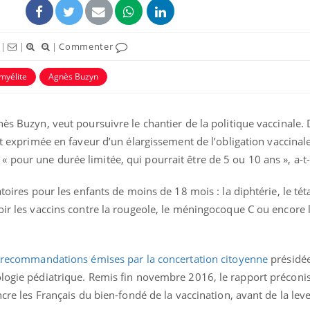
|
|
|
Commenter
myélite
Agnès Buzyn
nès Buzyn, veut poursuivre le chantier de la politique vaccinale.
est exprimée en faveur d’un élargissement de l’obligation vaccinal
pour une durée limitée, qui pourrait être de 5 ou 10 ans », a-t-
atoires pour les enfants de moins de 18 mois : la diphtérie, le tét
Mortalité infantile : un
Toujour
rapport s’interroge sur
comment
oir les vaccins contre la rougeole, le méningocoque C ou encore 
son taux élevé en France
empiète
sur nos 
 recommandations émises par la concertation citoyenne
présidée
Grossesse à risque : ce jus
Cancer c
naturel attire l'attention
stratégi
ologie pédiatrique. Remis fin novembre 2016, le rapport préconis
des chercheurs
changé 
basque
ncre les Français du bien-fondé de la vaccination, avant de la lev