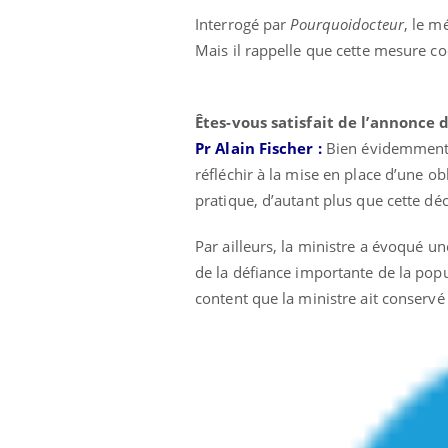
eunes enfants :
Hantavirus : un cas
Interrogé par
Pourquoidocteur
, le m
rousse à
détecté chez un touriste
e pour les
en France
Mais il rappelle que cette mesure co
 ?
Êtes-vous satisfait de l’annonce d
Pr Alain Fischer :
Bien évidemment, l
réfléchir à la mise en place d’une o
pratique, d’autant plus que cette dé
Par ailleurs, la ministre a évoqué u
de la défiance importante de la popul
content que la ministre ait conservé 