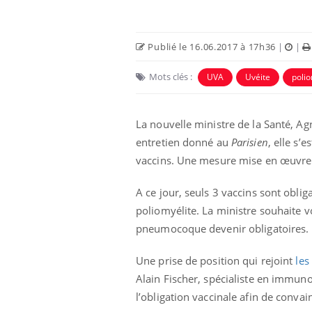
Publié le 16.06.2017 à 17h36
|
|
Mots clés :
UVA
Uvéite
polio
La nouvelle ministre de la Santé, Ag
entretien donné au
Parisien
, elle s’
vaccins. Une mesure mise en œuvre « 
A ce jour, seuls 3 vaccins sont oblig
bles du sommeil
Syndrome métabolique :
t votre cerveau !
quels sont les meilleurs
poliomyélite. La ministre souhaite v
exercices physiques ?
pneumocoque devenir obligatoires.
Une prise de position qui rejoint
les
nt est-il trop
Comment éviter une otite
 ou simplement
pendant les vacances ?
Alain Fischer, spécialiste en immun
athique ?
l’obligation vaccinale afin de convai