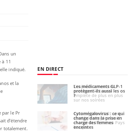
 Dans un
e à 11
EN DIRECT
elle indiqué.
anos et la
s connectés :
Les médicaments GLP-1
 le travail
protègent-ils aussi les os
le
 de plus en plus
?
soirées
 par le Pr
olorectal : une
Cytomégalovirus : ce qui
e simple aurait
change dans la prise en
ait d’étendre
la donne au Pays
charge des femmes
enceintes
er totalement.