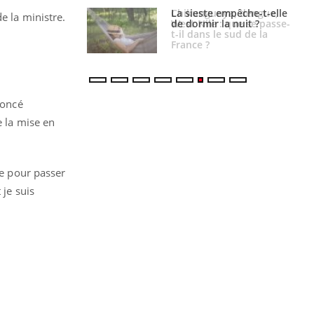
unya, dengue,
La sieste empêche-t-elle
e la ministre.
e : que se passe-
de dormir la nuit ?
s le sud de la
noncé
e la mise en
le pour passer
 je suis