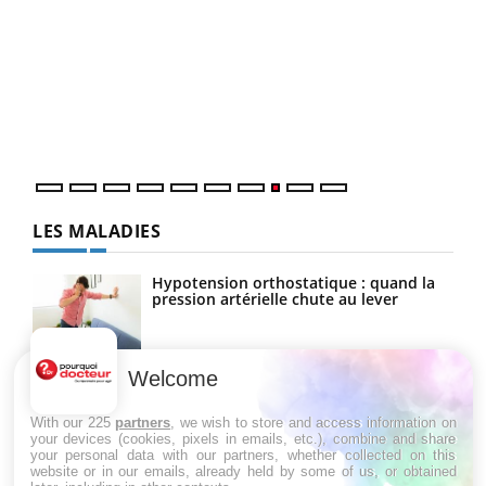
Ecz
You
(3/3
Dans
vous
quot
LES MALADIES
Hypotension orthostatique : quand la
pression artérielle chute au lever
Welcome
Drépanocytose : une déformation des
globules rouges aux conséquences
graves
With our 225
partners
, we wish to store and access information on
your devices (cookies, pixels in emails, etc.), combine and share
your personal data with our partners, whether collected on this
website or in our emails, already held by some of us, or obtained
Maladie de Charcot (Sclérose latérale