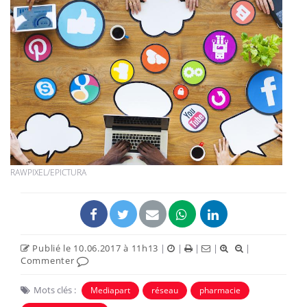
RAWPIXEL/EPICTURA
Publié le 10.06.2017 à 11h13
|
|
|
|
|
Commenter
Mots clés :
Mediapart
réseau
pharmacie