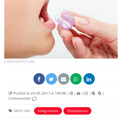
ILONA75/EPICTURA
Publié le 29.05.2017 à 19h08
|
|
|
|
|
Commenter
Mots clés :
hologramme
Ostéoporose