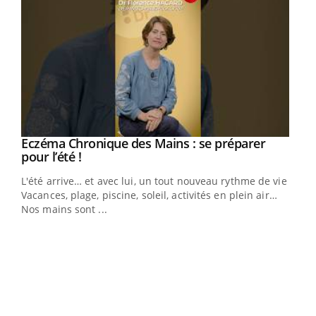
Eczéma Chronique des Mains : se préparer
Youtube
Youtube
pour l’été !
L'été arrive… et avec lui, un tout nouveau rythme de vie !
Vacances, plage, piscine, soleil, activités en plein air…
Nos mains sont ...
Dia
You
Le 
pers
ques