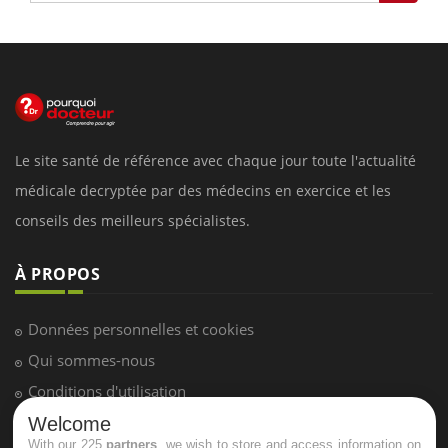
Le site santé de référence avec chaque jour toute l'actualité
médicale decryptée par des médecins en exercice et les
conseils des meilleurs spécialistes.
À PROPOS
Données personnelles et cookies
Qui sommes-nous
Conditions d'utilisation
Plan du site
Welcome
With our 225
partners
, we wish to store and access information on