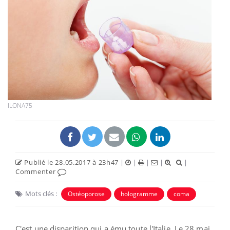
ILONA75
Publié le 28.05.2017 à 23h47
|
|
|
|
|
Commenter
Mots clés :
Ostéoporose
hologramme
coma
C'est une disparition qui a ému toute l'Italie. Le 28 mai,