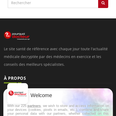
Le site santé de référence avec chaque jour toute l'actualité
médicale decryptée par des médecins en exercice et les
conseils des meilleurs spécialistes.
À PROPOS
Données personnelles et cookies
Welcome
Qui sommes-nous
With our 225
partners
, we wish to store and access information on
Conditions d'utilisation
your devices (cookies, pixels in emails, etc.), combine and share
your personal data with our partners, whether collected on this