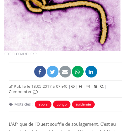
CDC GLOBAL/FLICKR
Publié le 13.05.2017 à 07h40
|
|
|
|
|
Commenter
Mots clés :
ebola
congo
épidémie
L’Afrique de l’Ouest souffle de soulagement. C’est au