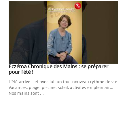
Eczéma Chronique des Mains : se préparer
Youtube
Youtube
pour l’été !
L'été arrive… et avec lui, un tout nouveau rythme de vie !
Vacances, plage, piscine, soleil, activités en plein air…
Nos mains sont ...
Dia
You
Le 