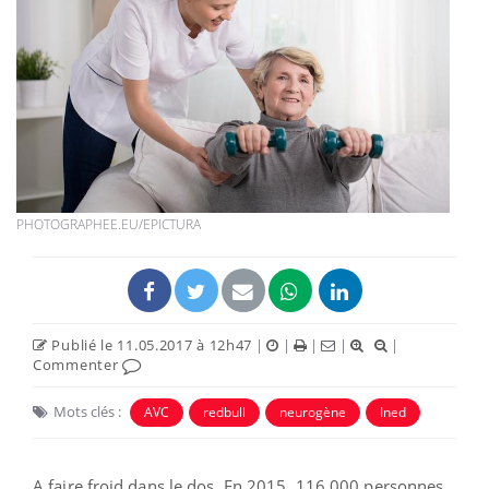
PHOTOGRAPHEE.EU/EPICTURA
Publié le 11.05.2017 à 12h47
|
|
|
|
|
Commenter
Mots clés :
AVC
redbull
neurogène
Ined
A faire froid dans le dos. En 2015, 116 000 personnes