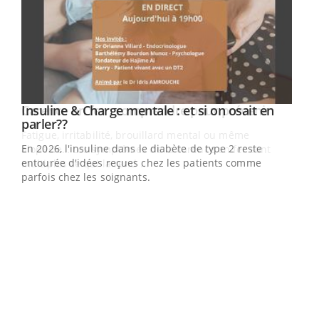
Youtube
Insuline & Charge mentale : et si on osait en
Youtube
Youtube
parler??
En 2026, l'insuline dans le diabète de type 2 reste
entourée d'idées reçues chez les patients comme
parfois chez les soignants.
Ecz
You
pour
L'ét
Vaca
Nos 