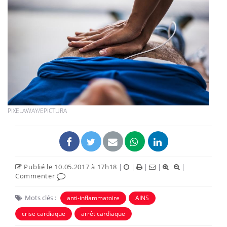
PIXELAWAY/EPICTURA
Publié le 10.05.2017 à 17h18
|
|
|
|
|
Commenter
Mots clés :
anti-inflammatoire
AINS
crise cardiaque
arrêt cardiaque