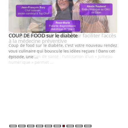
Youtube
cès
COUP DE FOOD sur le diabète
Youtube
Coup de food sur le diabète, c'est votre nouveau rendez-
 en
vous culinaire qui bouscule les idées reçues ! Dans cet
u
épisode, une ...
Qua
You
"Les
trav
DRH 