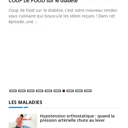
Youtube
cès
COUP DE FOOD sur le diabète
Youtube
Coup de food sur le diabète, c'est votre nouveau rendez-
 en
vous culinaire qui bouscule les idées reçues ! Dans cet
u
épisode, une ...
Qua
You
"Les
trav
DRH 
LES MALADIES
Hypotension orthostatique : quand la
pression artérielle chute au lever