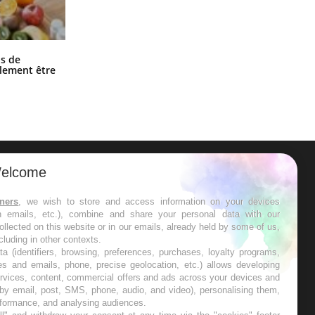
Grossesse et chaleur : ce que dit la
s de
science
alement être
elcome
ER
tners
, we wish to store and access information on your devices
in emails, etc.), combine and share your personal data with our
s les semaines les meilleures
ollected on this website or in our emails, already held by some of us,
ncluding in other contexts.
ta (identifiers, browsing, preferences, purchases, loyalty programs,
es and emails, phone, precise geolocation, etc.) allows developing
ervices, content, commercial offers and ads across your devices and
 by email, post, SMS, phone, audio, and video), personalising them,
RE
rformance, and analysing audiences.