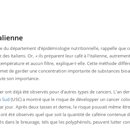
alienne
rice du département d’épidémiologie nutritionnelle, rappelle que 
des Italiens. Or, « ils préparent leur café à l’italienne, autremen
empérature et aucun filtre, explique-t-elle. Cette méthode différ
rmet de garder une concentration importante de substances bioac
ute son importance.
cer ont déjà été observés pour d’autres types de cancers. L’an de
u Sud
(USC) a montré que le risque de développer un cancer color
par jour. Après deux tasses et demie, le risque pouvait même être
s ont été observés quel que soit la quantité de caféine contenue d
 dans le breuvage, tels que les polyphénols, peuvent lutter con