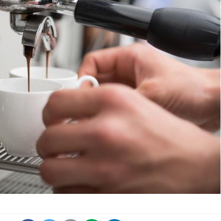
Fortes chaleurs :
Grossess
pourquoi le risque de
que dit 
noyade grimpe-t-il ?
Le Viagra pourrait-il
Le smart
freiner la propagation du
l'appren
cancer ?
lecture 
Pourquoi manger moins
Mordue 
de protéines pourrait
vacances
finalement être bénéfique
le coma