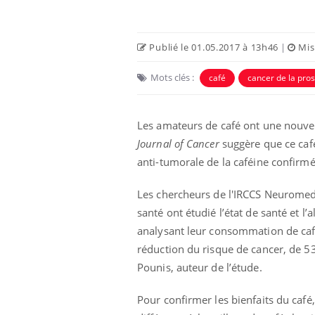
Publié le 01.05.2017 à 13h46
|
Mise
Mots clés :
café
cancer de la pros
Les amateurs de café ont une nouvel
Ecz
You
Journal of Cancer
suggère que ce café
exp
anti-tumorale de la caféine confirmé
Il y
d'au
Les chercheurs de l'IRCCS Neuromed, 
ques
santé ont étudié l’état de santé et
mont
analysant leur consommation de café
réduction du risque de cancer, de 5
Pounis, auteur de l’étude.
Pour confirmer les bienfaits du café,