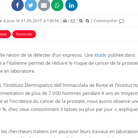
 à jour le 01.05.2017 à 13h56
|
|
|
|
Commenter
tate
homicide
le raison de se délecter d’un expresso. Une
étude
publiée dans
éma Chronique des Mains :
Carence en fer : com
tube
Youtube
 à l’italienne permet de réduire le risque de cancer de la prostat
Youtube
Youtube
liquer ma maladie
prévenir
e en laboratoire.
 a des sujets qui sont faciles à aborder...
Fatigue, irritabilité, brou
tres non ! D'un côté, poser des
même alopécie… Les sym
l’Instituto Dermopatico dell'Immacolata de Rome et l’Institut ita
tions sur la maladie d'un proche c'est
carence en fer sont multi
 l’alimentation de plus de 7 000 hommes pendant 4 ans en moyenn
rer ...
...
 et l’incidence du cancer de la prostate, nous avons observé un
3 %, chez ceux consommant 3 tasses ou plus par jour », expliqu
 les chercheurs italiens ont poursuivi leurs travaux en laboratoire