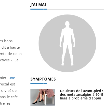
J'AI MAL
ces bons
t dit à haute
ente de celles
tives ». Le
rnier,
une
SYMPTÔMES
ectal est
 divisé de
Douleurs de l’avant-pied :
des métatarsalgies à 90 %
ans le café,
liées à problème d’appui
tre les