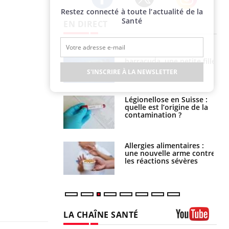
Restez connecté à toute l’actualité de la
Twitter
Facebook
Instagram
Santé
EN DIRECT
e et chaleur : ce
Mordue par un
la science
barracuda, une petite fille
secourue grâce à un
S'INSCRIRE À LA NEWSLETTER
réflexe essentiel
phone nuit-il à
Légionellose en Suisse :
tissage de la
quelle est l’origine de la
?
contamination ?
par une tique en
Allergies alimentaires :
, elle reste dans
une nouvelle arme contre
 pendant 42 jours
les réactions sévères
LA CHAÎNE SANTÉ
Youtube