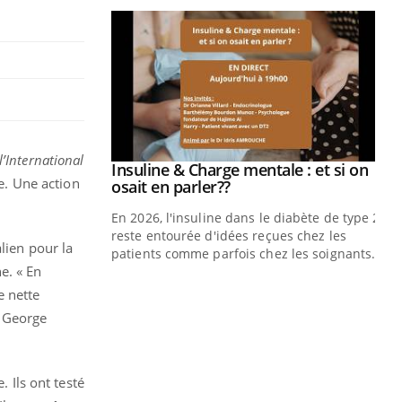
l’International
prendre pour
Insuline & Charge mentale : et si on
Youtube
e. Une action
Youtube
osait en parler??
illard mental ou
En 2026, l'insuline dans le diabète de type 2
ptômes de la
reste entourée d'idées reçues chez les
lien pour la
ples ce qui la rend
patients comme parfois chez les soignants.
e. « En
Ec
You
e nette
pré
e George
L'é
ryt
sol
. Ils ont testé
sont