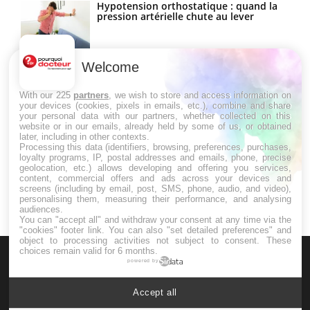
Hypotension orthostatique : quand la
pression artérielle chute au lever
Welcome
Drépanocytose : une déformation des
globules rouges aux conséquences
graves
With our 225
partners
, we wish to store and access information on
your devices (cookies, pixels in emails, etc.), combine and share
your personal data with our partners, whether collected on this
website or in our emails, already held by some of us, or obtained
Maladie de Charcot (Sclérose latérale
later, including in other contexts.
amyotrophique)
Processing this data (identifiers, browsing, preferences, purchases,
loyalty programs, IP, postal addresses and emails, phone, precise
geolocation, etc.) allows developing and offering you services,
content, commercial offers and ads across your devices and
screens (including by email, post, SMS, phone, audio, and video),
personalising them, measuring their performance, and analysing
audiences.
You can "accept all" and withdraw your consent at any time via the
"cookies" footer link
. You can also "set detailed preferences" and
object to processing activities not subject to consent. These
choices remain valid for 6 months.
powered by
Accept all