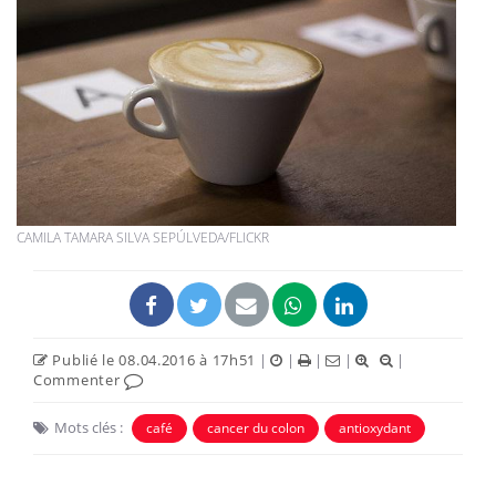
CAMILA TAMARA SILVA SEPÚLVEDA/FLICKR
Publié le 08.04.2016 à 17h51
|
|
|
|
|
Commenter
Mots clés :
café
cancer du colon
antioxydant