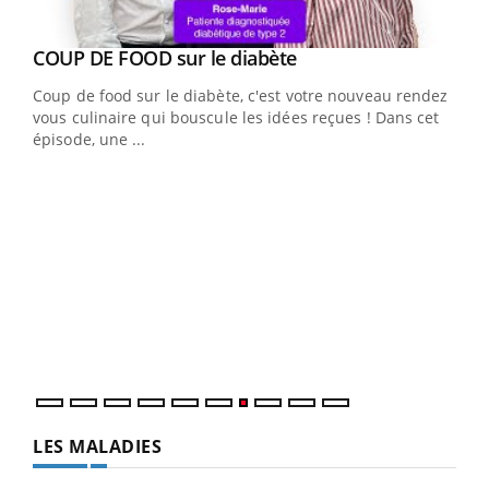
Youtube
cès
COUP DE FOOD sur le diabète
Youtube
Coup de food sur le diabète, c'est votre nouveau rendez-
 en
vous culinaire qui bouscule les idées reçues ! Dans cet
u
épisode, une ...
Qua
You
"Les
trav
DRH 
LES MALADIES