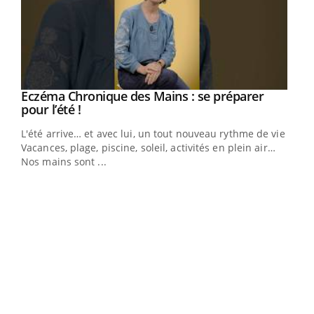
Eczéma Chronique des Mains : se préparer
Youtube
Youtube
pour l’été !
L'été arrive… et avec lui, un tout nouveau rythme de vie !
Vacances, plage, piscine, soleil, activités en plein air…
Nos mains sont ...
Dia
You
Le 
pers
ques