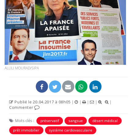
ALLILI MOURAD/SIPA
Publié le 20.04.2017 à 08h05
|
|
|
|
|
Commenter
Mots clés :
préservatif
sangsue
désert médical
prêt immobilier
système cardiovasculaire