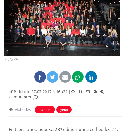
PJB/SIPA
Publié le 27.03.2017 à 16h34
|
|
|
|
|
Commenter
Mots clés :
siamois
yeux
e
En trois jours, pour sa 23
édition qui a eu lieu les 24,