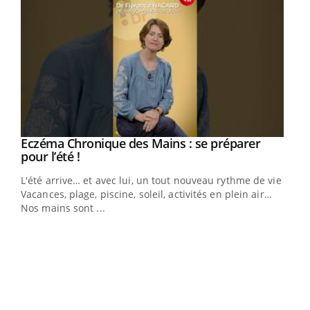
Eczéma Chronique des Mains : se préparer
Youtube
Youtube
pour l’été !
L'été arrive… et avec lui, un tout nouveau rythme de vie !
Vacances, plage, piscine, soleil, activités en plein air…
Nos mains sont ...
Dia
You
Le 
pers