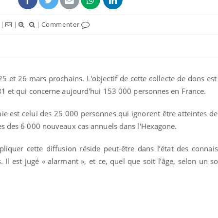
|
|
|
Commenter
25 et 26 mars prochains. L'objectif de cette collecte de dons es
81 et qui concerne aujourd'hui 153 000 personnes en France.
ie est celui des 25 000 personnes qui ignorent être atteintes de
les des 6 000 nouveaux cas annuels dans l'Hexagone.
Fortes chaleurs :
pourquoi le risque de
iquer cette diffusion réside peut-être dans l’état des connais
noyade grimpe-t-il ?
 Il est jugé « alarmant », et ce, quel que soit l’âge, selon un s
Le Viagra pourrait-il
freiner la propagation du
cancer ?