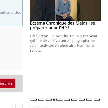
uit ou inclus
Eczéma Chronique des Mains : se
Youtube
Youtube
préparer pour l’été !
L'été arrive… et avec lui, un tout nouveau
rythme de vie ! Vacances, plage, piscine,
soleil, activités en plein air… Nos mains
sont ...
Youtube
Diabète & Ramadan 2026
Un
Youtube
You
fac
Le Ramadan approche, et, pour de
pr
nombreuses personnes atteintes de
Un 
diabète, c'est une période de questions, de
mut
défis, mais ...
san
'inscrire
num