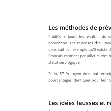
lovirus : ce qui
Pourquoi votre ventre
ans la prise en
gâche-t-il les premiers
des femmes
jours de vos vacances ?
s
Les méthodes de pré
Publiés ce jeudi, les résultats d
prévention. Les réponses des Franç
deux sait par exemple qu’il existe
Français estiment par ailleurs être 
statut sérologique.
Enfin, 57 % jugent être mal renseig
pourcentages identiques pour les 15
Les idées fausses et r