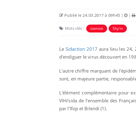
Publié le 24.03.2017 à 09h45
|
|
Mots clés :
siamois
Shy'm
Le
Sidaction
2017
aura lieu les 24, 
d'endiguer le virus découvert en 19
L'autre chiffre marquant de l'épidém
sont, en majeure partie, responsab
unya, dengue,
La sieste empêche-t-elle
e : que se passe-
de dormir la nuit ?
L'élément complémentaire pour expl
 le sud de la
VIH/sida de l’ensemble des Français.
par l’Ifop et Bilendi (1).
icaments GLP-1
VIH : la fin du comprimé
-ils aussi les os
tous les jours se profile-t-
elle enfin ?