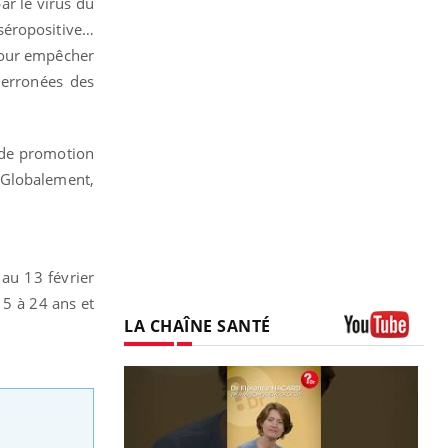
ar le virus du
séropositive…
 pour empêcher
u erronées des
s de promotion
. Globalement,
 au 13 février
15 à 24 ans et
LA CHAÎNE SANTÉ
Youtube