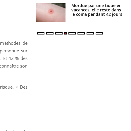
Mordue par une tique en
Allergies alimentaires :
vacances, elle reste dans
une nouvelle arme contre
le coma pendant 42 jours
les réactions sévères
s méthodes de
 personne sur
. Et 42 % des
 connaître son
 risque. « Des