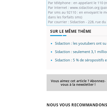
Par téléphone : en appelant le 110 (
Par Internet : www.sidaction.org (pa
Par sms au 92110 : en envoyant le mo
dans les forfaits sms)
Par courrier : Sidaction - 228, rue 
 Mains :
Carence en fer : comprendre pour
Ins
Youtube
You
Youtube
Youtube
prévenir
osa
SUR LE MÊME THÈME
aciles à aborder...
Fatigue, irritabilité, brouillard mental ou
En 2
poser des
même alopécie… Les symptômes de la
rest
Sidaction : les youtubers ont su
'un proche c'est
carence en fer sont multiples ce qui la rend
pat
...
Sidaction : seulement 3,1 milli
Sidaction : 5 % de séropositifs 
Vous aimez cet article ? Abonnez-
vous à la newsletter !
NOUS VOUS RECOMMANDON