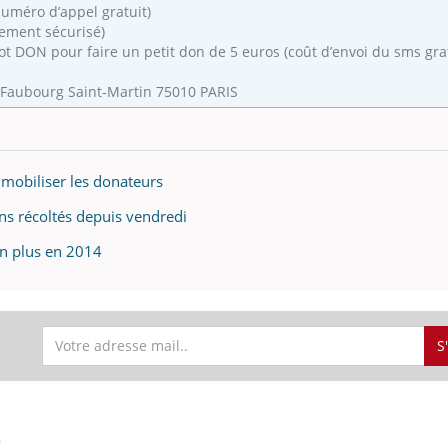
numéro d’appel gratuit)
iement sécurisé)
t DON pour faire un petit don de 5 euros (coût d’envoi du sms grat
du Faubourg Saint-Martin 75010 PARIS
uline & Charge mentale : et si on
tube
Youtube
it en parler??
026, l'insuline dans le diabète de type 2
e entourée d'idées reçues chez les
 mobiliser les donateurs
ients comme parfois chez les soignants.
ons récoltés depuis vendredi
en plus en 2014
S
S