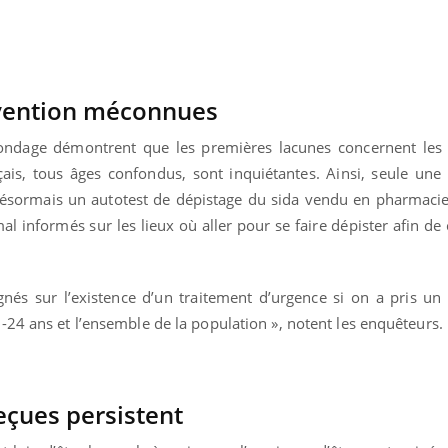
Pourquoi manger moins
de protéines pourrait
finalement être bénéfique
vention méconnues
u sondage démontrent que les premières lacunes concernent le
ais, tous âges confondus, sont inquiétantes. Ainsi, seule une
 désormais un autotest de dépistage du sida vendu en pharmacie
mal informés sur les lieux où aller pour se faire dépister afin de
nés sur l’existence d’un traitement d’urgence si on a pris un
-24 ans et l’ensemble de la population », notent les enquêteurs.
eçues persistent