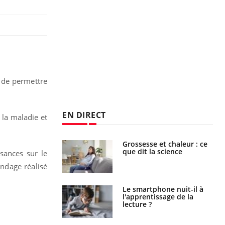
t de permettre
EN DIRECT
 la maladie et
Grossesse et chaleur : ce
Mordue par un
que dit la science
barracuda, une petite fille
sances sur le
secourue grâce à un
ondage réalisé
réflexe essentiel
Le smartphone nuit-il à
Légionellose en Suisse :
l'apprentissage de la
quelle est l’origine de la
lecture ?
contamination ?