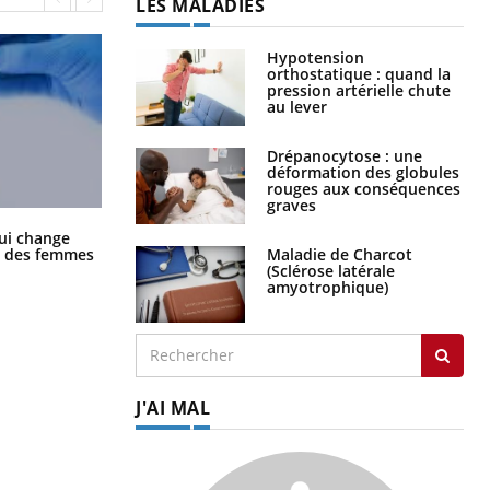
LES MALADIES
Hypotension
orthostatique : quand la
pression artérielle chute
au lever
Drépanocytose : une
déformation des globules
rouges aux conséquences
graves
La sieste empêche-t-elle de dormir
ui change
la nuit ?
Maladie de Charcot
ge des femmes
(Sclérose latérale
amyotrophique)
J'AI MAL