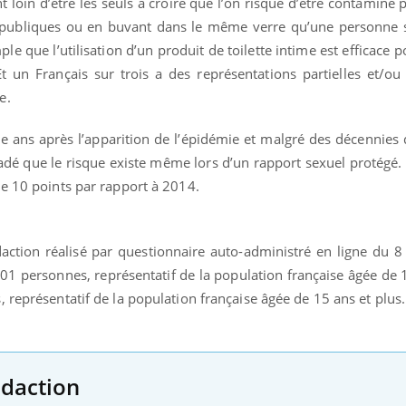
 loin d’être les seuls à croire que l’on risque d’être contaminé p
es publiques ou en buvant dans le même verre qu’une personne 
e que l’utilisation d’un produit de toilette intime est efficace
t un Français sur trois a des représentations partielles et/o
e.
te ans après l’apparition de l’épidémie et malgré des décennie
uadé que le risque existe même lors d’un rapport sexuel protégé
de 10 points par rapport à 2014.
daction réalisé par questionnaire auto-administré en ligne du 8
01 personnes, représentatif de la population française âgée de 
 représentatif de la population française âgée de 15 ans et plus.
idaction