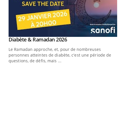
Youtube
Diabète & Ramadan 2026
Youtube
Le Ramadan approche, et, pour de nombreuses
vie !
personnes atteintes de diabète, c'est une période de
…
questions, de défis, mais ...
Un 
You
à l
Un é
mati
numé