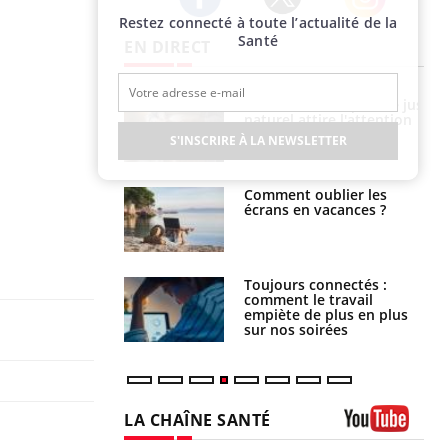
Restez connecté à toute l’actualité de la
Twitter
Facebook
Instagram
Santé
EN DIRECT
 éviter une otite
Grossesse à risque : ce jus
 les vacances ?
naturel attire l'attention
des chercheurs
S'INSCRIRE À LA NEWSLETTER
us : un cas
Comment oublier les
chez un touriste
écrans en vacances ?
ce
é infantile : un
Toujours connectés :
s’interroge sur
comment le travail
x élevé en France
empiète de plus en plus
sur nos soirées
LA CHAÎNE SANTÉ
Youtube