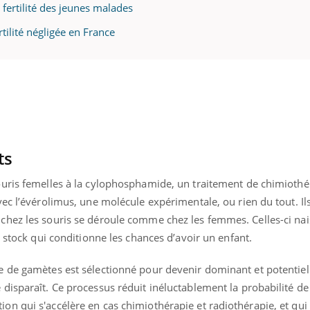
fertilité des jeunes malades
rtilité négligée en France
ts
uris femelles à la cylophosphamide, un traitement de chimiothé
ec l’évérolimus, une molécule expérimentale, ou rien du tout. Il
hez les souris se déroule comme chez les femmes. Celles-ci nai
e stock qui conditionne les chances d’avoir un enfant.
e de gamètes est sélectionné pour devenir dominant et potentie
disparaît. Ce processus réduit inéluctablement la probabilité d
n qui s'accélère en cas chimiothérapie et radiothérapie, et qui