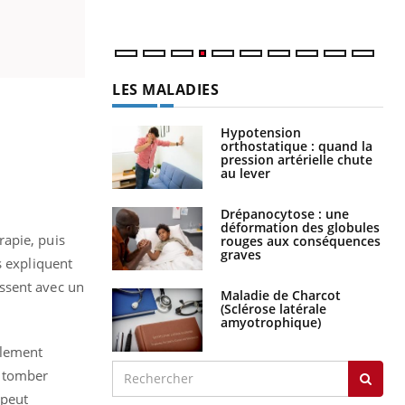
LES MALADIES
Hypotension
orthostatique : quand la
pression artérielle chute
au lever
Drépanocytose : une
déformation des globules
rapie, puis
rouges aux conséquences
graves
s expliquent
ssent avec un
Maladie de Charcot
(Sclérose latérale
amyotrophique)
llement
e tomber
 peut