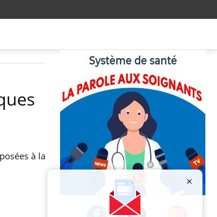
sques
xposées à la
Publicité