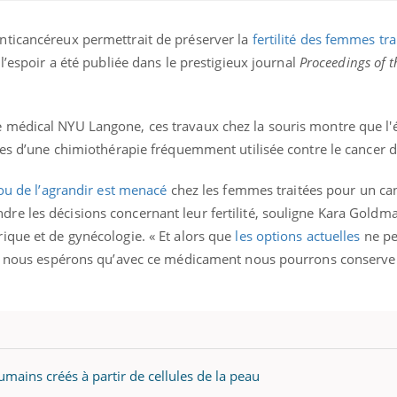
nticancéreux permettrait de préserver la
fertilité des femmes tr
 l’espoir a été publiée dans le prestigieux journal
Proceedings of t
 médical NYU Langone, ces travaux chez la souris montre que l'
ues d’une chimiothérapie fréquemment utilisée contre le cancer d
ence en fer : comprendre pour
Insuline & Charge ment
tube
Youtube
Youtube
Yout
venir
osait en parler??
 ou de l’agrandir est menacé
chez les femmes traitées pour un can
e les décisions concernant leur fertilité, souligne Kara Goldm
gue, irritabilité, brouillard mental ou
En 2026, l'insuline dans l
e alopécie… Les symptômes de la
reste entourée d'idées re
ique et de gynécologie. « Et alors que
les options actuelles
ne pe
nce en fer sont multiples ce qui la rend
patients comme parfois ch
s, nous espérons qu’avec ce médicament nous pourrons conserver
umains créés à partir de cellules de la peau