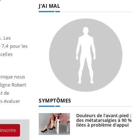
J'AI MAL
s. Les
 7,4 pour les
celles
linique nous
uligne Robert
t de
SYMPTÔMES
ns évaluer
Douleurs de l’avant-pied :
des métatarsalgies à 90 %
liées à problème d’appui
'inscrire