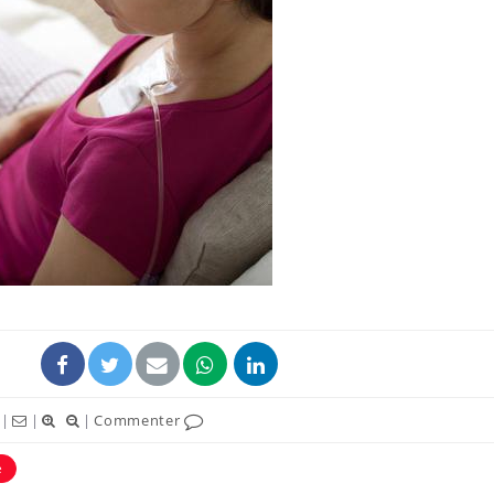
Mon enfant est-il trop
Comment
sensible ou simplement
pendant
très empathique ?
Bébés, jeunes enfants :
Hantavir
quelle trousse à
détecté 
pharmacie pour les
en Fran
vacances ?
Syndrome métabolique :
Mortalit
quels sont les meilleurs
rapport 
exercices physiques ?
son tau
|
|
|
Commenter
e