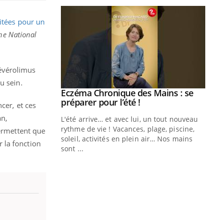
aitées pour un
he National
évérolimus
u sein.
ale : et si on
Eczéma Chronique des Mains : se
Youtube
ube
Youtube
préparer pour l’été !
cer, et ces
an,
e diabète de type 2
L'été arrive… et avec lui, un tout nouveau
çues chez les
rythme de vie ! Vacances, plage, piscine,
rmettent que
ez les soignants.
soleil, activités en plein air… Nos mains
 la fonction
sont ...
Di
You
Le 
nom
dia
défi