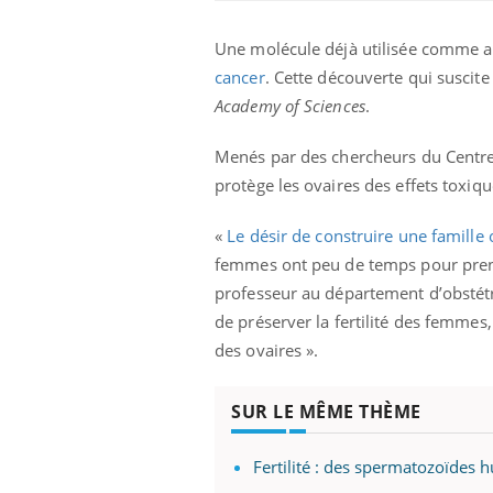
Une molécule déjà utilisée comme a
cancer
. Cette découverte qui suscite
Academy of Sciences
.
Menés par des chercheurs du Centre
protège les ovaires des effets toxiq
Eczéma Chronique des Mains :
Car
Youtube
You
Youtube
expliquer ma maladie
pré
«
Le désir de construire une famille
femmes ont peu de temps pour prendr
Il y a des sujets qui sont faciles à aborder...
Fati
d'autres non ! D'un côté, poser des
mêm
professeur au département d’obstétr
questions sur la maladie d'un proche c'est
care
de préserver la fertilité des femme
montrer ...
...
des ovaires ».
SUR LE MÊME THÈME
Fertilité : des spermatozoïdes h