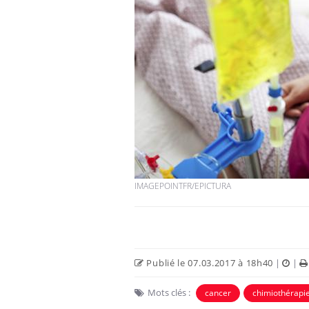
Et si les caries pouvaient
bientôt disparaître sans
plombage ?
Éclipse solaire du 12 août
: “Des verres adaptés,
c'est indispensable pour
la santé des yeux”
IMAGEPOINTFR/EPICTURA
Les troubles du sommeil
modifient votre cerveau !
Publié le 07.03.2017 à 18h40
|
|
Mots clés :
cancer
chimiothérapi