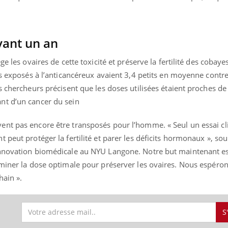
vant un an
e les ovaires de cette toxicité et préserve la fertilité des cobaye
is exposés à l’anticancéreux avaient 3,4 petits en moyenne contre
s chercheurs précisent que les doses utilisées étaient proches de 
nt d’un cancer du sein
ent pas encore être transposés pour l’homme. « Seul un essai c
 peut protéger la fertilité et parer les déficits hormonaux », so
innovation biomédicale au NYU Langone. Notre but maintenant es
rminer la dose optimale pour préserver les ovaires. Nous espéro
hain ».
S