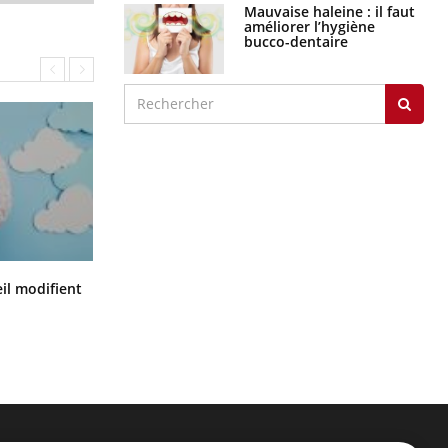
Mauvaise haleine : il faut
améliorer l’hygiène
bucco-dentaire
Mon enfant est-il trop sensible ou
il modifient
simplement très empathique ?