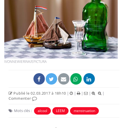
IVONNEWIERINK/EPICTURA
Publié le 02.03.2017 à 18h10
|
|
|
|
|
Commenter
Mots clés :
alcool
LEEM
menstruation