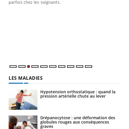
parfois chez les soignants.
Ecz
You
pour
L'ét
Vaca
Nos 
LES MALADIES
Hypotension orthostatique : quand la
pression artérielle chute au lever
Drépanocytose : une déformation des
globules rouges aux conséquences
graves