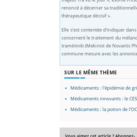
renoncé à décerner sa traditionnel
thérapeutique décisif ».
Youtube
ue » pour
COUP DE FOOD sur le diabète
Qua
Youtube
You
Elle s’est contentée d'indiquer dan
médecine
êtr
concernent le traitement du mélano
Coup de food sur le diabète, c'est votre
tramétinib (Mekinist de Novartis Ph
"Les
nouveau rendez-vous culinaire qui
 groupe
qual
bouscule les idées reçues ! Dans cet
commune mesure avec les annonces o
ère de bilan de
Doc
épisode, une ...
« jumeau
dire
SUR LE MÊME THÈME
Médicaments : l'épidémie de gr
Médicaments innovants : le CESE
Médicaments : la potion de l'OC
Vous aimez cet article ? Abonnez-