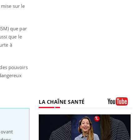
 mise sur le
NSM) que par
ussi que le
urte à
 des pouvoirs
 dangereux
LA CHAÎNE SANTÉ
Youtube
novant
 donc