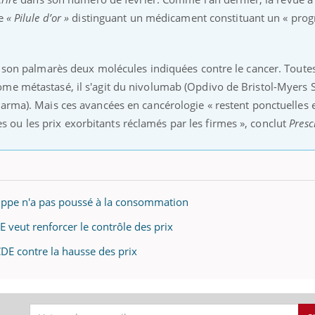
le
« Pilule d’or »
distinguant un médicament constituant un « prog
nd l’entreprise mise sur le bien
Eczéma chronique des
tube
Youtube
s son palmarès deux molécules indiquées contre le cancer. Toute
Youtube
Youtu
e global
quotidien (3/3)
me métastasé, il s'agit du nivolumab (Opdivo de Bristol-Myers S
arma). Mais ces avancées en cancérologie « restent ponctuelles 
 rendez-vous de la santé et de la
Dans cette vidéo, le Dr In
ité de vie au travail" de Pourquoi
dermatologue à Paris, vo
u les prix exorbitants réclamés par les firmes », conclut
Presc
teur reçoivent Régis Blugeon, DRH et
comment protéger vos ma
cteur ...
et éviter les ...
ippe n'a pas poussé à la consommation
 veut renforcer le contrôle des prix
DE contre la hausse des prix