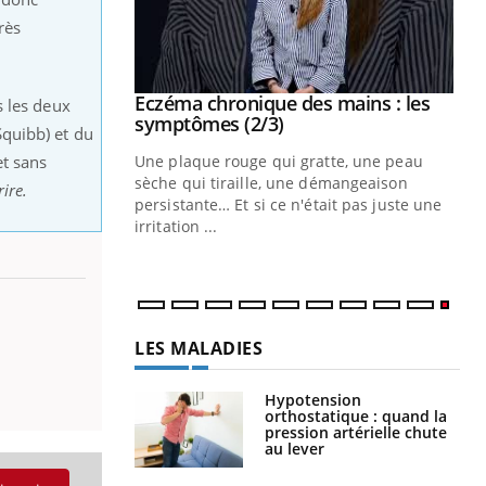
rès
 mains : au
Eczéma chronique des mains : les
Youtube
s les deux
be
Youtube
symptômes (2/3)
quibb) et du
et sans
ès Zaraa,
Une plaque rouge qui gratte, une peau
us explique
sèche qui tiraille, une démangeaison
rire
.
ins au quotidien
persistante… Et si ce n'était pas juste une
irritation ...
LES MALADIES
Hypotension
orthostatique : quand la
pression artérielle chute
au lever