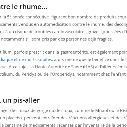
re le rhume...
Grossess
naturel 
des che
e
r la 5
année consécutive, figurent bon nombre de produits cour
dicaments vendus en automédication contre le rhume, des décon
 à un risque de troubles cardiovasculaires graves (poussées d'
notamment s’il sont pris par des personnes déjà fragiles.
ium, parfois prescrit dans la gastroentérite, est également poin
diaque et de morts subites
, alors même que le bénéfice dans le 
revue. A ce sujet, la Haute Autorité de Santé (HAS) a d'ailleurs ém
 Motilium, du Peridys ou de l’Oroperidys, notamment chez l’enfant.
un pis-aller
oulager des maux de gorge ou des toux, comme le Muxol ou le Bis
d'un placebo, peuvent entraîner des réactions allergiques et des r
r la centaine de médicaments recensés par l'inventaire de la péri