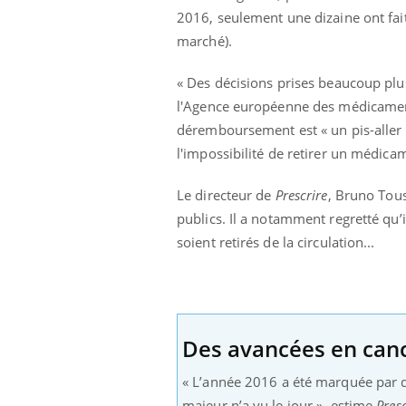
2016, seulement une dizaine ont fait
marché).
« Des décisions prises beaucoup pl
l'Agence européenne des médicamen
déremboursement est « un pis-aller »
l'impossibilité de retirer un médic
Le directeur de
Prescrire
, Bruno Tous
publics. Il a notamment regretté qu
soient retirés de la circulation...
Des avancées en can
«
L’année 2016 a été marquée par 
majeur n’a vu le jour », estime
Presc