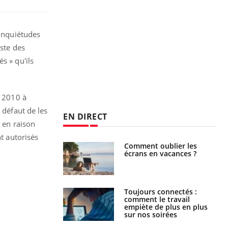
 inquiétudes
iste des
s » qu'ils
s 2010 à
à défaut de les
EN DIRECT
, en raison
nt autorisés
us : un cas
Comment oublier les
chez un touriste
écrans en vacances ?
ce
é infantile : un
Toujours connectés :
s’interroge sur
comment le travail
x élevé en France
empiète de plus en plus
sur nos soirées