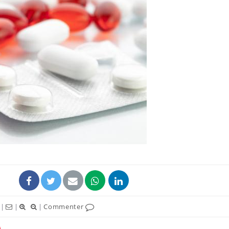
|
|
|
Commenter