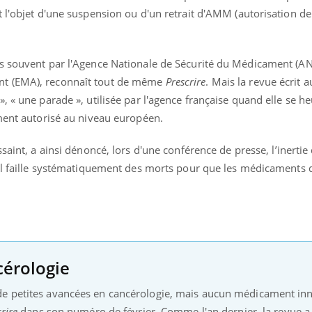
 l'objet d'une suspension ou d'un retrait d'AMM (autorisation de
us souvent par l'Agence Nationale de Sécurité du Médicament (A
t (EMA), reconnaît tout de même
Prescrire
. Mais la revue écrit a
, « une parade », utilisée par l'agence française quand elle se he
ament autorisé au niveau européen.
saint, a ainsi dénoncé, lors d'une conférence de presse, l’inertie
’il faille systématiquement des morts pour que les médicaments
cérologie
de petites avancées en cancérologie, mais aucun médicament in
rire
dans son numéro de février. Comme l'an dernier, la revue a