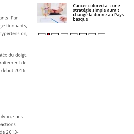
e à risque : ce jus
Cancer colorectal : une
attire l'attention
stratégie simple aurait
rcheurs
changé la donne au Pays
ants. Par
basque
gestionnants,
hypertension,
tée du doigt,
traitement de
is début 2016
olvon, sans
éactions
ode 2013-