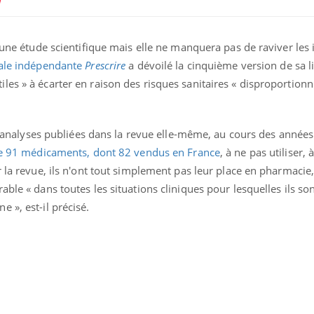
d'une étude scientifique mais elle ne manquera pas de raviver les
ale indépendante
Prescrire
a dévoilé la cinquième version de sa l
es » à écarter en raison des risques sanitaires « disproportionné
e d'analyses publiées dans la revue elle-même, au cours des année
se 91 médicaments, dont 82 vendus en France
, à ne pas utiliser, 
r la revue, ils n'ont tout simplement pas leur place en pharmacie
ble « dans toutes les situations cliniques pour lesquelles ils so
Hantavir
 », est-il précisé.
détecté 
en Fran
Mortalit
rapport 
son tau