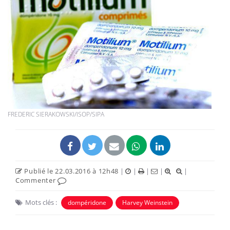
FREDERIC SIERAKOWSKI/ISOP/SIPA
Publié le 22.03.2016 à 12h48
|
|
|
|
|
Commenter
Mots clés :
dompéridone
Harvey Weinstein