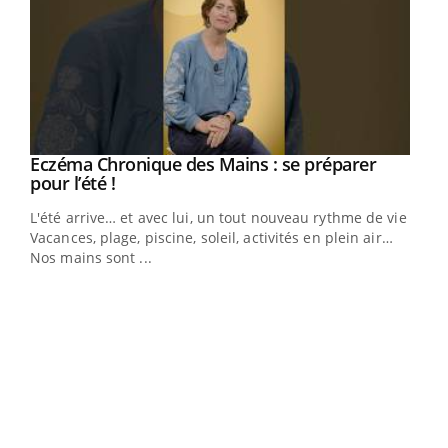
Eczéma Chronique des Mains : se préparer
Youtube
Youtube
pour l’été !
L'été arrive… et avec lui, un tout nouveau rythme de vie !
Vacances, plage, piscine, soleil, activités en plein air…
Nos mains sont ...
Dia
You
Le 
pers
ques