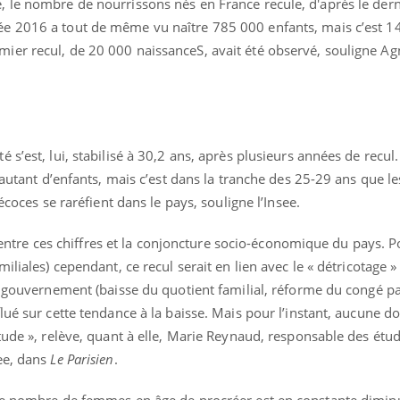
 le nombre de nourrissons nés en France recule, d'après le der
ée 2016 a tout de même vu naître 785 000 enfants, mais c’est 1
er recul, de 20 000 naissanceS, avait été observé, souligne Agn
Grossesse et chaleur : ce
Mordue 
que dit la science
barracud
secouru
réflexe 
s’est, lui, stabilisé à 30,2 ans, après plusieurs années de recul.
Le smartphone nuit-il à
Légionel
 autant d’enfants, mais c’est dans la tranche des 25-29 ans que l
l'apprentissage de la
quelle e
lecture ?
contami
écoces se raréfient dans le pays, souligne l’Insee.
en entre ces chiffres et la conjoncture socio-économique du pays. P
Mordue par une tique en
Allergie
iliales) cependant, ce recul serait en lien avec le « détricotage »
vacances, elle reste dans
une nou
le coma pendant 42 jours
les réac
l gouvernement (baisse du quotient familial, réforme du congé pa
lué sur cette tendance à la baisse. Mais pour l’instant, aucune 
tude », relève, quant à elle, Marie Reynaud, responsable des étu
ee, dans
Le Parisien
.
 le nombre de femmes en âge de procréer est en constante dimin