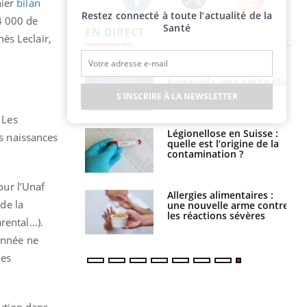
nier
bilan
Restez connecté à toute l’actualité de la
Twitter
Facebook
Instagram
4 000 de
Santé
EN DIRECT
ès Leclair,
par un
Comment gérer le
a, une petite fille
sommeil des enfants en
e grâce à un
vacances ?
S'INSCRIRE À LA NEWSLETTER
essentiel
 Les
lose en Suisse :
Bilan prévention : ce que
es naissances
st l’origine de la
les kinés pourront
nation ?
bientôt faire
our l’Unaf
s alimentaires :
TDAH : quel est ce
 de la
velle arme contre
traitement autorisé aux
tions sévères
États-Unis ?
rental…).
donnée ne
des
ution dans