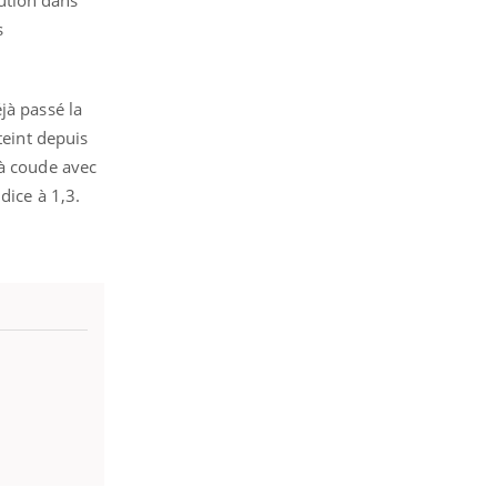
s
jà passé la
teint depuis
 à coude avec
dice à 1,3.