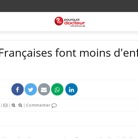
 Françaises font moins d'en
|
|
|
Commenter