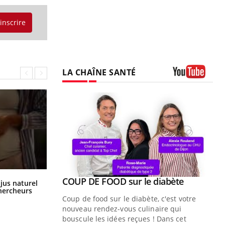
'inscrire
LA CHAÎNE SANTÉ
Youtube
Youtube
 diabète
Quand l’entreprise mise sur le bien
Comment oublier les écrans en
Youtube
 jus naturel
vacances ?
Youtube
être global
chercheurs
e, c'est votre
"Les rendez-vous de la santé et de la
naire qui
qualité de vie au travail" de Pourquoi
 ! Dans cet