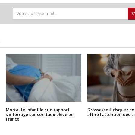
S
S
« jumeau numérique » pour
COUP DE FOOD sur le
tube
Youtube
Mortalité infantile : un rapport
Grossesse à risque : ce
iliter l’accès à la médecine
s’interroge sur son taux élevé en
attire l'attention des 
France
Youtube
Coup de food sur le diabèt
ventive
nouveau rendez-vous culi
établissement lié à un groupe
bouscule les idées reçues