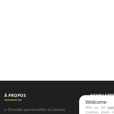
À PROPOS
NEWSLETT
Welcome
Recevez toute
With our 225
par
Données personnelles et cookies
(cookies, pixels 
infos santé