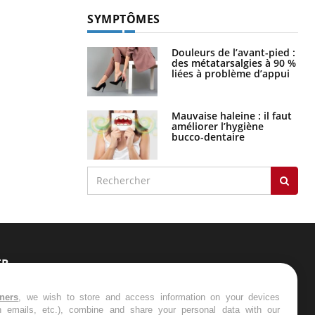
SYMPTÔMES
Douleurs de l’avant-pied :
des métatarsalgies à 90 %
liées à problème d’appui
Mauvaise haleine : il faut
améliorer l’hygiène
bucco-dentaire
ER
s les semaines les meilleures
tners
, we wish to store and access information on your devices
in emails, etc.), combine and share your personal data with our