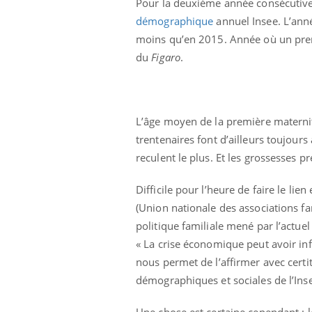
Pour la deuxième année consécutive,
démographique
annuel Insee. L’ann
moins qu’en 2015. Année où un premi
du
Figaro
.
e empêche-t-elle
Fortes chaleurs :
 la nuit ?
pourquoi le risque de
noyade grimpe-t-il ?
L’âge moyen de la première maternité 
 fin du comprimé
Le Viagra pourrait-il
trentenaires font d’ailleurs toujours
jours se profile-t-
freiner la propagation du
n ?
cancer ?
reculent le plus. Et les grossesses pr
Difficile pour l’heure de faire le li
 votre ventre
Pourquoi manger moins
(Union nationale des associations fam
l les premiers
de protéines pourrait
 vos vacances ?
finalement être bénéfique
politique familiale mené par l’actue
« La crise économique peut avoir inf
nous permet de l’affirmer avec certi
démographiques et sociales de l’Ins
Une chose est certaine cependant :