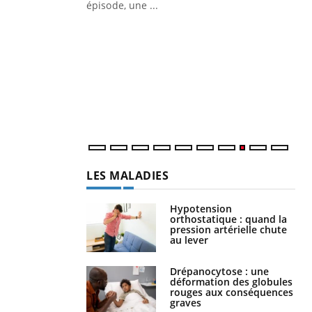
Docteur reçoivent Régis Blugeon, DRH et
directeur ...
Ec
You
quo
Dan
der
com
et é
LES MALADIES
Hypotension
orthostatique : quand la
pression artérielle chute
au lever
Drépanocytose : une
déformation des globules
rouges aux conséquences
graves