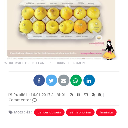
WORLDWIDE BREAST CANCER / CORRINE BEAUMONT
Publié le 16.01.2017 à 19h01
|
|
|
|
|
Commenter
Mots clés :
cancer du sein
sémaphorine
féminité