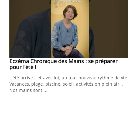
Eczéma Chronique des Mains : se préparer
Youtube
Youtube
pour l’été !
L'été arrive… et avec lui, un tout nouveau rythme de vie !
Vacances, plage, piscine, soleil, activités en plein air…
Nos mains sont ...
Dia
You
Le 
pers
ques