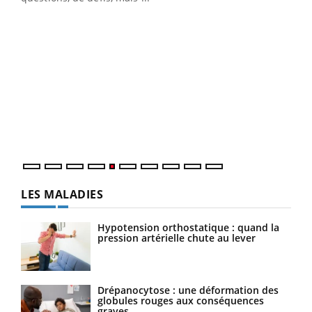
Un 
You
à l
Un é
mati
numé
LES MALADIES
Hypotension orthostatique : quand la
pression artérielle chute au lever
Drépanocytose : une déformation des
globules rouges aux conséquences
graves