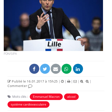
PDN/SIPA
Publié le 16.01.2017 à 15h25
|
|
|
|
|
Commenter
Mots clés :
Emmanuel Macron
alcool
système cardiovasculaire