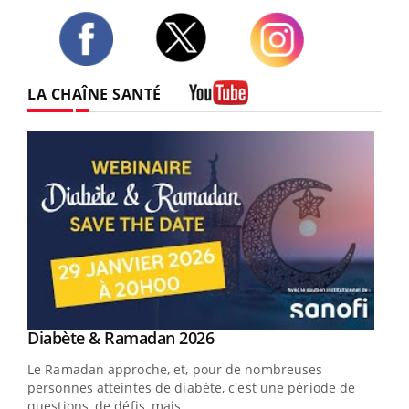
Twitter
Facebook
Instagram
LA CHAÎNE SANTÉ
Youtube
Youtube
Diabète & Ramadan 2026
Youtube
Le Ramadan approche, et, pour de nombreuses
vie !
personnes atteintes de diabète, c'est une période de
…
questions, de défis, mais ...