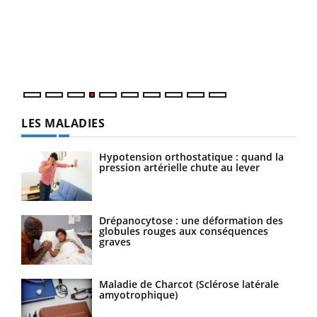
Le 
pers
ques
LES MALADIES
Hypotension orthostatique : quand la
pression artérielle chute au lever
Drépanocytose : une déformation des
globules rouges aux conséquences
graves
Maladie de Charcot (Sclérose latérale
amyotrophique)