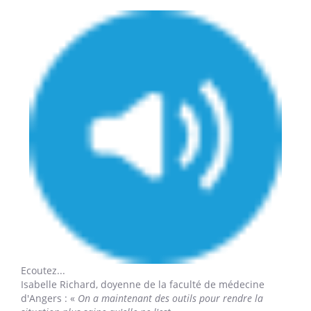
Ecoutez...
Isabelle Richard,
doyenne de la faculté de médecine
d'Angers : «
On a maintenant des outils pour rendre la