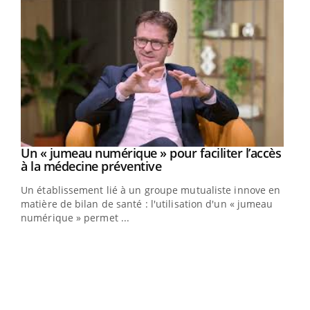
Un « jumeau numérique » pour faciliter l’accès
Youtube
Youtube
à la médecine préventive
Un établissement lié à un groupe mutualiste innove en
e
matière de bilan de santé : l'utilisation d'un « jumeau
numérique » permet ...
COU
You
Coup
vous