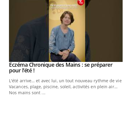
Eczéma Chronique des Mains : se préparer
Youtube
Youtube
pour l’été !
L'été arrive… et avec lui, un tout nouveau rythme de vie !
Vacances, plage, piscine, soleil, activités en plein air…
Nos mains sont ...
Dia
You
Le 
pers