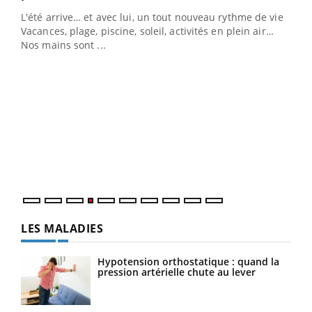
L'été arrive… et avec lui, un tout nouveau rythme de vie !
Vacances, plage, piscine, soleil, activités en plein air…
Nos mains sont ...
Dia
You
Le 
pers
ques
LES MALADIES
Hypotension orthostatique : quand la
pression artérielle chute au lever