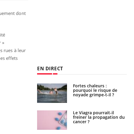
ouement dont
ité
r »
s rues à leur
es effets
EN DIRECT
haleurs :
Grossesse et chaleur : ce
i le risque de
que dit la science
rimpe-t-il ?
a pourrait-il
Le smartphone nuit-il à
la propagation du
l'apprentissage de la
lecture ?