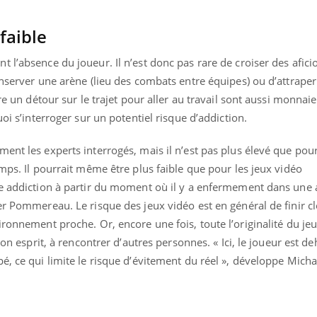
faible
 l’absence du joueur. Il n’est donc pas rare de croiser des afic
éma Chronique des Mains : se
tube
Youtube
parer pour l’été !
conserver une arène (lieu des combats entre équipes) ou d’attra
ire un détour sur le trajet pour aller au travail sont aussi monnai
é arrive… et avec lui, un tout nouveau
uoi s’interroger sur un potentiel risque d’addiction.
me de vie ! Vacances, plage, piscine,
il, activités en plein air… Nos mains
 ...
ent les experts interrogés, mais il n’est pas plus élevé que pou
emps. Il pourrait même être plus faible que pour les jeux vidéo
e addiction à partir du moment où il y a enfermement dans une a
er Pommereau. Le risque des jeux vidéo est en général de finir cl
ronnement proche. Or, encore une fois, toute l’originalité du jeu 
son esprit, à rencontrer d’autres personnes. « Ici, le joueur est deh
é, ce qui limite le risque d’évitement du réel », développe Micha