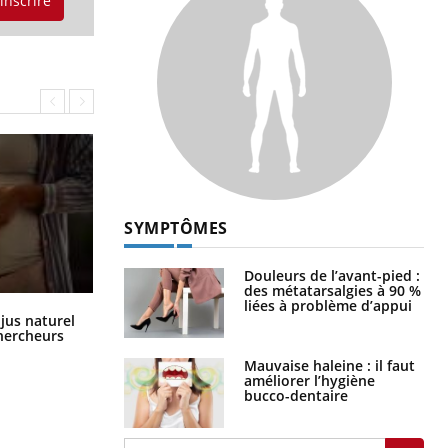
'inscrire
SYMPTÔMES
Douleurs de l’avant-pied :
des métatarsalgies à 90 %
liées à problème d’appui
Comment oublier les écrans en
 jus naturel
vacances ?
chercheurs
Mauvaise haleine : il faut
améliorer l’hygiène
bucco-dentaire