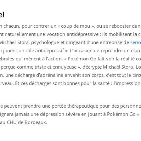
el
n chacun, pour contrer un « coup de mou », ou se rebooster dan
t naturellement une vocation antidépressive : ils mobilisent la c
e Michaël Stora, psychologue et dirigeant d’une entreprise de
seri
i jouent un rôle antidépressif ». L’occasion de reprendre un élan 
rébrales qui mènent à l’action. « Pokémon Go fait voir la réalité
t perçue comme triste et ennuyeuse », décrypte Michaël Stora. Lo
, une décharge d’adrénaline envahit son corps, c’est tout le circu
veau. Et ces décharges sont bonnes pour la santé : l’impression 
s ne peuvent prendre une portée thérapeutique pour des personne
oignera jamais une dépression sévère en jouant à Pokémon Go » 
 au CHU de Bordeaux.