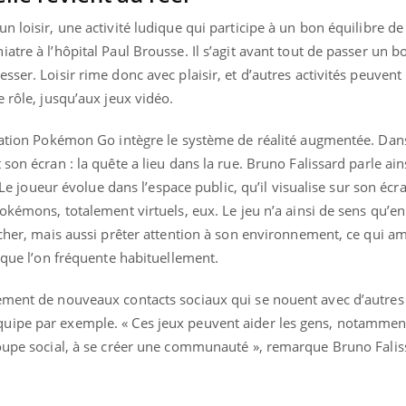
Pourquoi votre ventre
Pourquo
 loisir, une activité ludique qui participe à un bon équilibre de 
gâche-t-il les premiers
de prot
jours de vos vacances ?
finalem
atre à l’hôpital Paul Brousse. Il s’agit avant tout de passer un
ser. Loisir rime donc avec plaisir, et d’autres activités peuvent
e rôle, jusqu’aux jeux vidéo.
ication Pokémon Go intègre le système de réalité augmentée. Dans
son écran : la quête a lieu dans la rue. Bruno Falissard parle ain
. Le joueur évolue dans l’espace public, qu’il visualise sur son écr
Pokémons, totalement virtuels, eux. Le jeu n’a ainsi de sens qu’en
rcher, mais aussi prêter attention à son environnement, ce qui a
x que l’on fréquente habituellement.
ement de nouveaux contacts sociaux qui se nouent avec d’autres
uipe par exemple. « Ces jeux peuvent aider les gens, notamment
roupe social, à se créer une communauté », remarque Bruno Falis