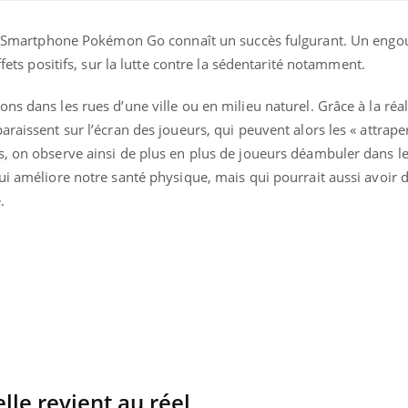
 sur Smartphone Pokémon Go connaît un succès fulgurant. Un eng
ffets positifs, sur la lutte contre la sédentarité notamment.
ns dans les rues d’une ville ou en milieu naturel. Grâce à la réal
raissent sur l’écran des joueurs, qui peuvent alors les « attrape
s, on observe ainsi de plus en plus de joueurs déambuler dans le
ui améliore notre santé physique, mais qui pourrait aussi avoir d
.
La sieste empêche-t-elle
Fortes c
de dormir la nuit ?
pourquo
noyade g
VIH : la fin du comprimé
Le Viagr
tous les jours se profile-t-
freiner 
elle enfin ?
cancer ?
lle revient au réel