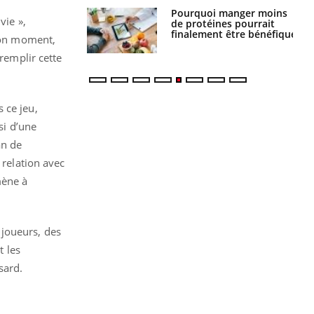
i manger moins
Mordue par une tique en
vie »,
éines pourrait
vacances, elle reste dans
ent être bénéfique
le coma pendant 42 jours
 bon moment,
 remplir cette
 ce jeu,
si d’une
an de
 relation avec
mène à
 joueurs, des
 les
sard.