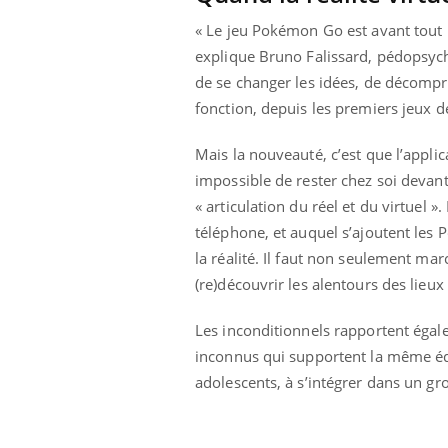
olorectal : une
Cytomégalovirus : ce qui
« Le jeu Pokémon Go est avant tout un
e simple aurait
change dans la prise en
a donne au Pays
charge des femmes
explique Bruno Falissard, pédopsychi
enceintes
de se changer les idées, de décompres
fonction, depuis les premiers jeux d
Mais la nouveauté, c’est que l’appl
impossible de rester chez soi devant 
« articulation du réel et du virtuel »
téléphone, et auquel s’ajoutent les 
la réalité. Il faut non seulement ma
(re)découvrir les alentours des lieu
Les inconditionnels rapportent égal
inconnus qui supportent la même éq
adolescents, à s’intégrer dans un g