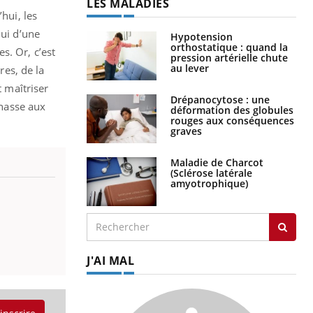
LES MALADIES
hui, les
lui d’une
Hypotension
orthostatique : quand la
es. Or, c’est
pression artérielle chute
au lever
res, de la
t maîtriser
Drépanocytose : une
chasse aux
déformation des globules
rouges aux conséquences
graves
Maladie de Charcot
(Sclérose latérale
amyotrophique)
J'AI MAL