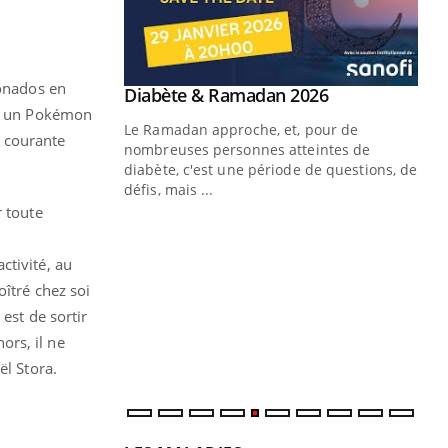
ionados en
Youtube
Diabète & Ramadan 2026
Youtube
per un Pokémon
Le Ramadan approche, et, pour de
e courante
nombreuses personnes atteintes de
diabète, c'est une période de questions, de
défis, mais ...
r toute
Un « jumeau numérique » pour
CO
Youtube
You
faciliter l’accès à la médecine
Youtube
Cou
préventive
ctivité, au
nou
oîtré chez soi
Un établissement lié à un groupe
bou
est de sortir
mutualiste innove en matière de bilan de
épi
santé : l'utilisation d'un « jumeau
ors, il ne
numérique » permet ...
ël Stora.