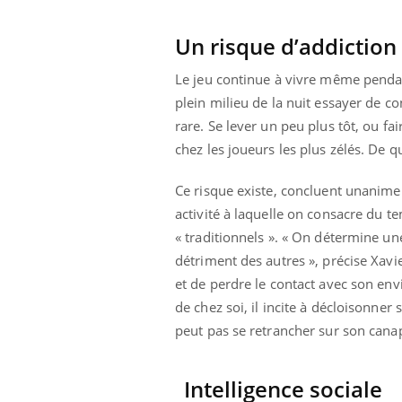
Un risque d’addiction 
Le jeu continue à vivre même pendant
prendre pour
Insuline & Charge mentale : et si on
Ecz
Youtube
You
Youtube
osait en parler??
pré
plein milieu de la nuit essayer de 
rare. Se lever un peu plus tôt, ou fa
llard mental ou
En 2026, l'insuline dans le diabète de type 2
L'ét
chez les joueurs les plus zélés. De q
tômes de la
reste entourée d'idées reçues chez les
ryth
les ce qui la rend
patients comme parfois chez les soignants.
sole
sont
Ce risque existe, concluent unanimem
activité à laquelle on consacre du t
« traditionnels ». « On détermine un
détriment des autres », précise Xavi
et de perdre le contact avec son envi
de chez soi, il incite à décloisonner 
peut pas se retrancher sur son canap
Intelligence sociale