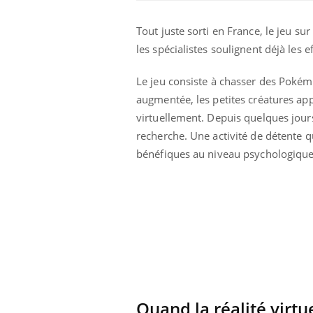
Tout juste sorti en France, le jeu
les spécialistes soulignent déjà les e
Le jeu consiste à chasser des Pokémo
augmentée, les petites créatures appa
virtuellement. Depuis quelques jour
recherche. Une activité de détente q
bénéfiques au niveau psychologique
 oublier les
Chikungunya, dengue,
n vacances ?
West Nile : que se passe-
t-il dans le sud de la
France ?
 connectés :
Les médicaments GLP-1
le travail
protègent-ils aussi les os
de plus en plus
?
soirées
Quand la réalité virtue