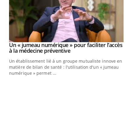
Un « jumeau numérique » pour faciliter l’accès
Youtube
Youtube
à la médecine préventive
Un établissement lié à un groupe mutualiste innove en
e
matière de bilan de santé : l'utilisation d'un « jumeau
numérique » permet ...
COU
You
Coup
vous
épis