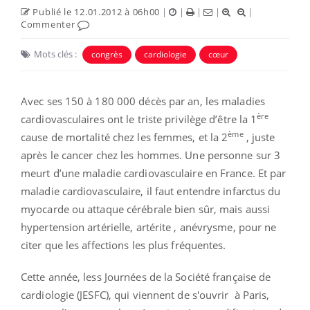
Publié le 12.01.2012 à 06h00
|
|
|
|
|
Commenter
Mots clés :
congrès
cardiologie
cœur
Avec ses 150 à 180 000 décès par an, les maladies
ère
cardiovasculaires ont le triste privilège d’être la 1
ème
cause de mortalité chez les femmes, et la 2
, juste
après le cancer chez les hommes. Une personne sur 3
meurt d’une maladie cardiovasculaire en France. Et par
maladie cardiovasculaire, il faut entendre infarctus du
myocarde ou attaque cérébrale bien sûr, mais aussi
hypertension artérielle, artérite , anévrysme, pour ne
citer que les affections les plus fréquentes.
Cette année, less Journées de la Société française de
cardiologie (JESFC), qui viennent de s'ouvrir à Paris,