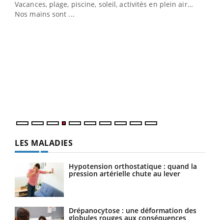
Vacances, plage, piscine, soleil, activités en plein air…
Nos mains sont ...
Dia
You
Le 
pers
ques
LES MALADIES
Hypotension orthostatique : quand la
pression artérielle chute au lever
Drépanocytose : une déformation des
globules rouges aux conséquences