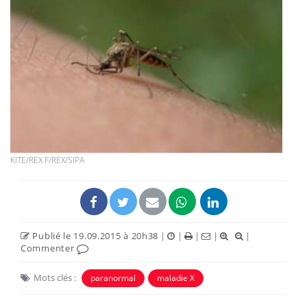
KITE/REX F/REX/SIPA
Publié le 19.09.2015 à 20h38
|
|
|
|
|
Commenter
Mots clés :
paranormal
maladie X