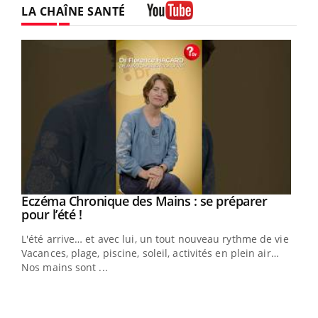
LA CHAÎNE SANTÉ
Youtube
Youtube
Eczéma Chronique des Mains : se préparer
Diabète & Ramadan 2026
Youtube
Youtube
Youtube
pour l’été !
Le Ramadan approche, et, pour de nombreuses
L'été arrive… et avec lui, un tout nouveau rythme de vie !
personnes atteintes de diabète, c'est une période de
Vacances, plage, piscine, soleil, activités en plein air…
questions, de défis, mais ...
Nos mains sont ...