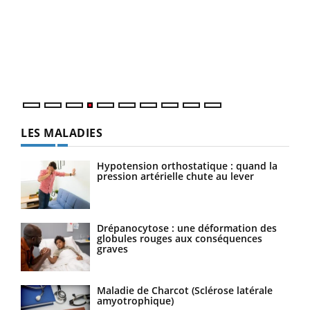
Un 
You
à l
Un é
mati
numé
LES MALADIES
Hypotension orthostatique : quand la
pression artérielle chute au lever
Drépanocytose : une déformation des
globules rouges aux conséquences
graves
Maladie de Charcot (Sclérose latérale
amyotrophique)