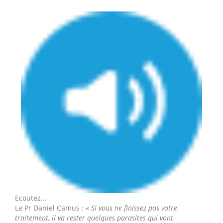
Ecoutez...
Le Pr Daniel Camus
: «
Si vous ne finissez pas votre
traitement, il va rester quelques parasites qui vont