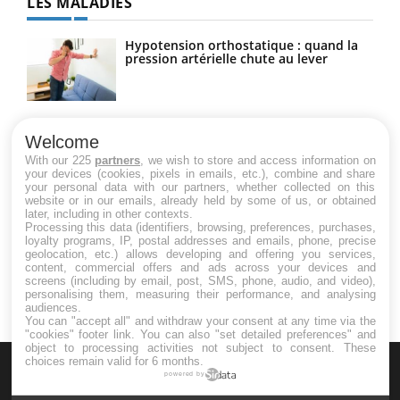
LES MALADIES
Hypotension orthostatique : quand la
pression artérielle chute au lever
Drépanocytose : une déformation des
globules rouges aux conséquences
Welcome
graves
With our 225
partners
, we wish to store and access information on
your devices (cookies, pixels in emails, etc.), combine and share
your personal data with our partners, whether collected on this
website or in our emails, already held by some of us, or obtained
Maladie de Charcot (Sclérose latérale
later, including in other contexts.
amyotrophique)
Processing this data (identifiers, browsing, preferences, purchases,
loyalty programs, IP, postal addresses and emails, phone, precise
geolocation, etc.) allows developing and offering you services,
content, commercial offers and ads across your devices and
screens (including by email, post, SMS, phone, audio, and video),
personalising them, measuring their performance, and analysing
audiences.
You can "accept all" and withdraw your consent at any time via the
"cookies" footer link
. You can also "set detailed preferences" and
object to processing activities not subject to consent. These
choices remain valid for 6 months.
powered by