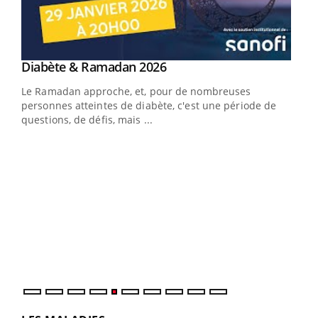
Youtube
Diabète & Ramadan 2026
Youtube
Le Ramadan approche, et, pour de nombreuses
vie !
personnes atteintes de diabète, c'est une période de
…
questions, de défis, mais ...
Un 
You
à l
Un é
mati
numé