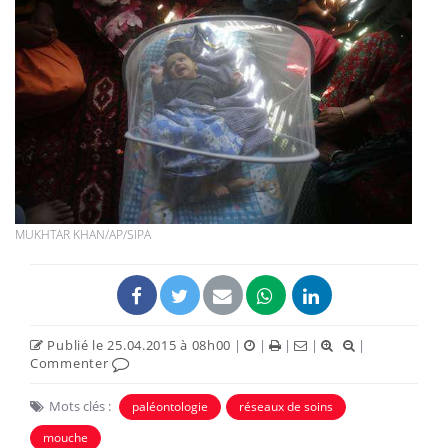
MUKHTAR KHAN/AP/SIPA
Publié le 25.04.2015 à 08h00
|
|
|
|
|
Commenter
Mots clés :
paléontologie
réseaux de soins
mouche