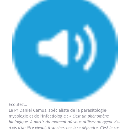
Ecoutez...
Le Pr Daniel Camus,
spécialiste de la parasitologie-
mycologie et de l’infectiologie : «
C’est un phénomène
biologique. A partir du moment où vous utilisez un agent vis-
à-vis d’un être vivant, il va chercher à se défendre. C’est le cas