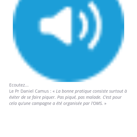
Ecoutez...
Le Pr Daniel Camus
: «
La bonne pratique consiste surtout à
éviter de se faire piquer. Pas piqué, pas malade. C’est pour
cela qu’une campagne a été organisée par l’OMS.
»