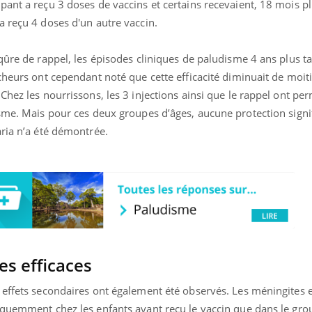
ant a reçu 3 doses de vaccins et certains recevaient, 18 mois pl
Pourquoi votre ventre
a reçu 4 doses d'un autre vaccin.
gâche-t-il les premiers
jours de vos vacances ?
qûre de rappel, les épisodes cliniques de paludisme 4 ans plus t
cheurs ont cependant noté que cette efficacité diminuait de moit
Chez les nourrissons, les 3 injections ainsi que le rappel ont pe
sme. Mais pour ces deux groupes d’âges, aucune protection signif
aria n’a été démontrée.
s efficaces
 effets secondaires ont également été observés. Les méningites e
équemment chez les enfants ayant reçu le vaccin que dans le gro