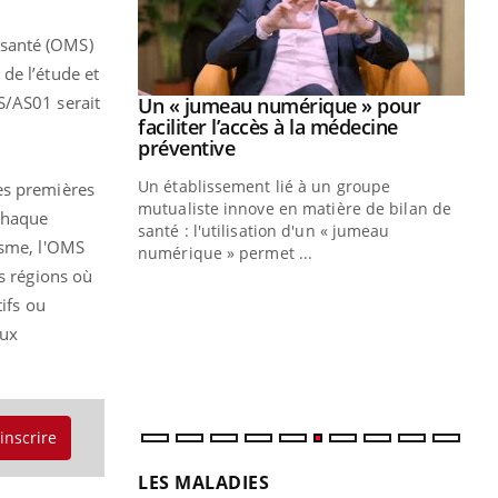
 santé (OMS)
de l’étude et
S/AS01 serait
Youtube
2026
Un « jumeau numérique » pour
Youtube
faciliter l’accès à la médecine
 pour de
Youtube
préventive
teintes de
Un établissement lié à un groupe
es premières
e de questions, de
mutualiste innove en matière de bilan de
 chaque
santé : l'utilisation d'un « jumeau
isme, l'OMS
CO
You
numérique » permet ...
es régions où
Cou
ifs ou
nou
aux
bou
épi
'inscrire
LES MALADIES