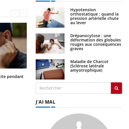
Hypotension
orthostatique : quand la
pression artérielle chute
au lever
Drépanocytose : une
déformation des globules
rouges aux conséquences
graves
Maladie de Charcot
(Sclérose latérale
amyotrophique)
Hantavirus : un cas détecté chez un
ite pendant
touriste en France
J'AI MAL