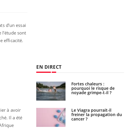
ats d’un essai
 l’étude sont
 efficacité.
EN DIRECT
Fortes chaleurs :
Grossesse et chaleur : ce
pourquoi le risque de
que dit la science
noyade grimpe-t-il ?
ier à avoir
Le Viagra pourrait-il
Le smartphone nuit-il à
freiner la propagation du
l'apprentissage de la
hé. Il a été
cancer ?
lecture ?
Afrique