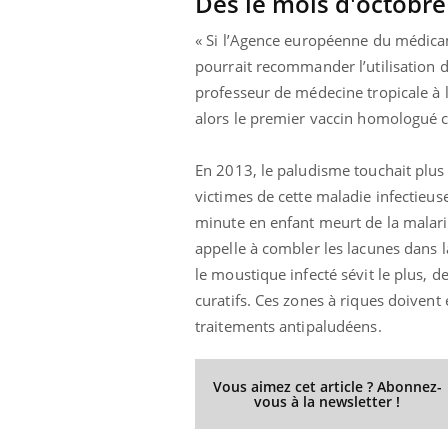
Dès le mois d'octobre
« Si l’Agence européenne du médica
pourrait recommander l’utilisation 
professeur de médecine tropicale à 
prendre pour
Insuline & Charge mentale : et si on
Ecz
Youtube
You
Youtube
osait en parler??
pré
alors le premier vaccin homologué c
llard mental ou
En 2026, l'insuline dans le diabète de type 2
L'ét
tômes de la
reste entourée d'idées reçues chez les
ryth
En 2013, le paludisme touchait plu
les ce qui la rend
patients comme parfois chez les soignants.
sole
victimes de cette maladie infectieu
sont
minute en enfant meurt de la malari
appelle à combler les lacunes dans l
le moustique infecté sévit le plus, 
curatifs. Ces zones à riques doivent
traitements antipaludéens.
Vous aimez cet article ? Abonnez-
vous à la newsletter !