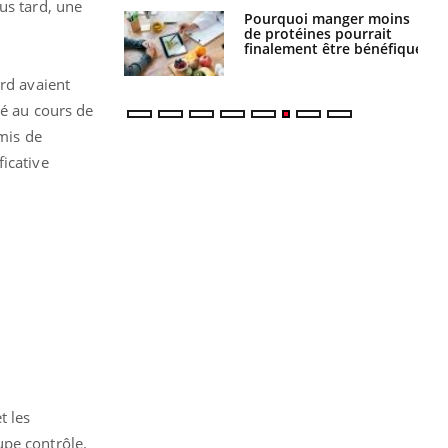
us tard, une
Pourquoi manger moins
Mordue par une tique en
de protéines pourrait
vacances, elle reste dans
finalement être bénéfique
le coma pendant 42 jours
ard avaient
ié au cours de
rmis de
icative
t les
upe contrôle.