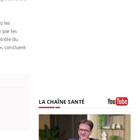
z les
e par les
ntrôle du
», concluent
LA CHAÎNE SANTÉ
Youtube