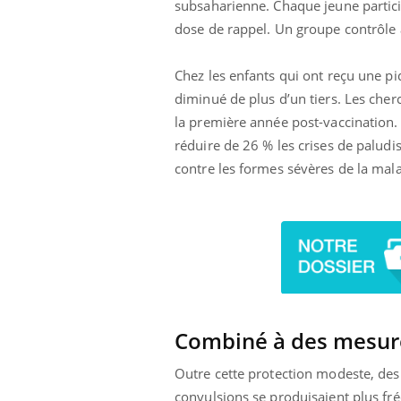
subsaharienne. Chaque jeune particip
olorectal : une
Cytomégalovirus : ce qui
dose de rappel. Un groupe contrôle 
e simple aurait
change dans la prise en
a donne au Pays
charge des femmes
enceintes
Chez les enfants qui ont reçu une pi
diminué de plus d’un tiers. Les cher
la première année post-vaccination. 
réduire de 26 % les crises de paludi
contre les formes sévères de la mal
Combiné à des mesure
Outre cette protection modeste, des
convulsions se produisaient plus fr