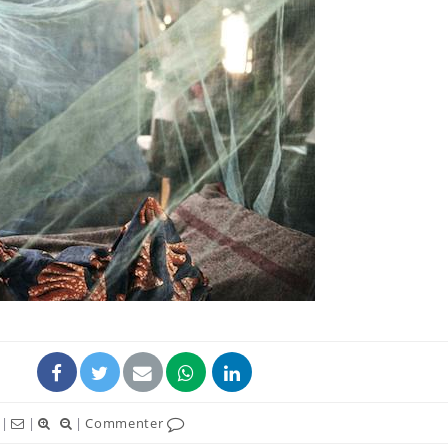
|
|
|
Commenter