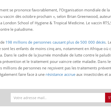
ment se prononce favorablement, l’Organisation mondiale de la
du vaccin dès octobre prochain », selon Brian Greenwood, auteur 
la London School of Hygiene & Tropical Medicine. Le vaccin RTS,
éma Chronique des Mains : se
Diabète & Ramadan 
tube
Youtube
Youtube
parer pour l’été !
ontre le paludisme.
Le Ramadan approche, et,
é arrive… et avec lui, un tout nouveau
nombreuses personnes at
me de vie ! Vacances, plage, piscine,
s de
198 millions de personnes causant plus de 500 000 décès
. L
diabète, c'est une périod
il, activités en plein air… Nos mains
défis, mais ...
se sont les enfants de moins cinq ans, notamment en Afrique où
 ...
a. Dans le cadre de la Journée mondiale de lutte contre le palud
a prévention et le traitement pour vaincre cette maladie. Dans l
des millions de personnes ne reçoivent pas les traitements prévent
 également faire face à une
résistance accrue
aux insecticides et 
S