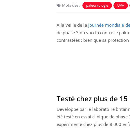
Mots clés :
paléontologie
UVA
A la veille de la
Journée mondiale de 
de phase 3 du vaccin contre le palud
contrastées : bien que sa protection
 oublier les
Chikungunya, dengue,
n vacances ?
West Nile : que se passe-
t-il dans le sud de la
France ?
Testé chez plus de 15
Développé par le laboratoire britann
 connectés :
Les médicaments GLP-1
le travail
protègent-ils aussi les os
été testé en essai clinique de phase
de plus en plus
?
soirées
expérimenté chez plus de 8 000 enf