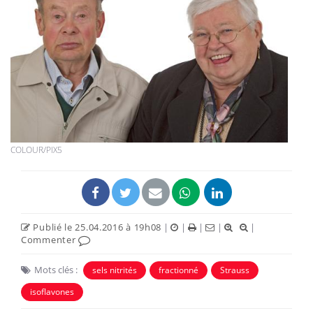
COLOUR/PIX5
Publié le 25.04.2016 à 19h08
|
|
|
|
|
Commenter
Mots clés :
sels nitrités
fractionné
Strauss
isoflavones