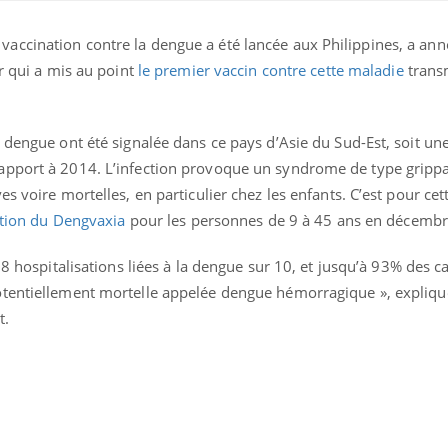
ccination contre la dengue a été lancée aux Philippines, a ann
r qui a mis au point
le premier vaccin contre cette maladie
transm
 dengue ont été signalée dans ce pays d’Asie du Sud-Est, soit un
apport à 2014. L’infection provoque un syndrome de type grippa
ence en fer : comprendre pour
Insuline & Charge ment
tube
Youtube
s voire mortelles, en particulier chez les enfants. C’est pour cet
Youtube
Yout
venir
osait en parler??
sation du Dengvaxia
pour les personnes de 9 à 45 ans en décembr
gue, irritabilité, brouillard mental ou
En 2026, l'insuline dans l
e alopécie… Les symptômes de la
reste entourée d'idées re
 8 hospitalisations liées à la dengue sur 10, et jusqu’à 93% des 
nce en fer sont multiples ce qui la rend
patients comme parfois ch
otentiellement mortelle appelée dengue hémorragique », expliqu
t.