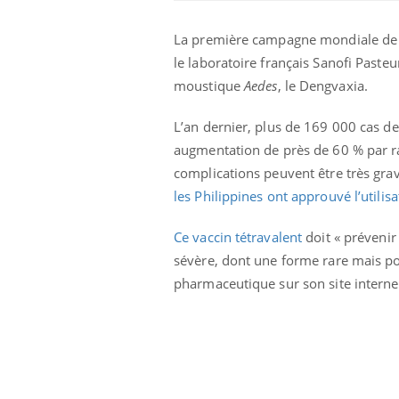
La première campagne mondiale de va
le laboratoire français Sanofi Pasteu
moustique
Aedes
, le Dengvaxia.
L’an dernier, plus de 169 000 cas de
augmentation de près de 60 % par r
Eczéma Chronique des Mains :
Car
Youtube
You
complications peuvent être très grave
Youtube
expliquer ma maladie
pré
les Philippines ont approuvé l’utili
Il y a des sujets qui sont faciles à aborder...
Fati
d'autres non ! D'un côté, poser des
mêm
Ce vaccin tétravalent
doit « prévenir
questions sur la maladie d'un proche c'est
care
sévère, dont une forme rare mais p
montrer ...
...
pharmaceutique sur son site interne