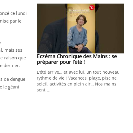
oncé ce lundi
ise par le
e
l, mais ses
ale : et si on
Eczéma Chronique des Mains : se
Youtube
te raison que
ube
Youtube
préparer pour l’été !
e dernier.
e diabète de type 2
L'été arrive… et avec lui, un tout nouveau
çues chez les
rythme de vie ! Vacances, plage, piscine,
cas de dengue
ez les soignants.
soleil, activités en plein air… Nos mains
e le géant
sont ...
Di
You
Le 
nom
dia
défi