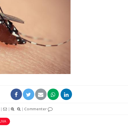
Mon enfant est-il trop
Comment
sensible ou simplement
pendant
très empathique ?
Bébés, jeunes enfants :
Hantavir
quelle trousse à
détecté 
pharmacie pour les
en Fran
vacances ?
Syndrome métabolique :
Mortalit
quels sont les meilleurs
rapport 
exercices physiques ?
son tau
|
|
|
Commenter
UVA