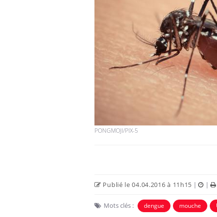
Et si les caries pouvaient
bientôt disparaître sans
plombage ?
Éclipse solaire du 12 août
: “Des verres adaptés,
c'est indispensable pour
la santé des yeux”
PONGMOJI/PIX-5
Les troubles du sommeil
modifient votre cerveau !
Publié le 04.04.2016 à 11h15
|
|
Mots clés :
dengue
mouche