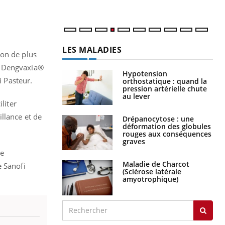
LES MALADIES
ion de plus
« Dengvaxia®
Hypotension
i Pasteur.
orthostatique : quand la
pression artérielle chute
au lever
liter
llance et de
Drépanocytose : une
déformation des globules
rouges aux conséquences
graves
de
Maladie de Charcot
e Sanofi
(Sclérose latérale
amyotrophique)