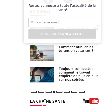
Restez connecté à toute l’actualité de la
Twitter
Facebook
Instagram
Santé
EN DIRECT
 éviter une otite
Grossesse à risque : ce jus
 les vacances ?
naturel attire l'attention
des chercheurs
S'INSCRIRE À LA NEWSLETTER
us : un cas
Comment oublier les
chez un touriste
écrans en vacances ?
ce
é infantile : un
Toujours connectés :
s’interroge sur
comment le travail
x élevé en France
empiète de plus en plus
sur nos soirées
LA CHAÎNE SANTÉ
Youtube