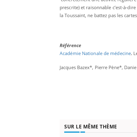
prescrite) et raisonnable c’est-à-di
la Toussaint, ne battez pas les carte
Référence
A
cadémie Nationale de médecine
.
L
Eczéma Chronique des Mains :
Car
Youtube
You
Youtube
expliquer ma maladie
pré
Jacques Bazex*, Pierre Pène*, Daniel
Il y a des sujets qui sont faciles à aborder...
Fati
d'autres non ! D'un côté, poser des
mêm
questions sur la maladie d'un proche c'est
care
montrer ...
...
SUR LE MÊME THÈME