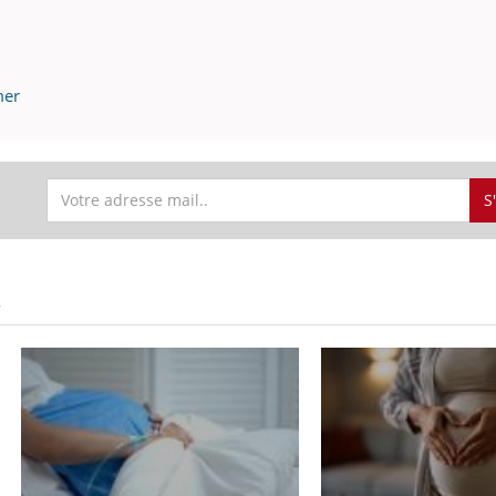
mer
S
S