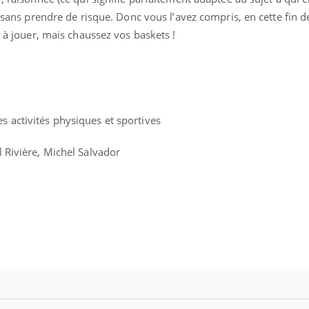
re sans prendre de risque. Donc vous l’avez compris, en cette fin 
s à jouer, mais chaussez vos baskets !
es activités physiques et sportives
ence en fer : comprendre pour
Insuline & Charge ment
tube
Youtube
Youtube
Yout
venir
osait en parler??
 Rivière, Michel Salvador
gue, irritabilité, brouillard mental ou
En 2026, l'insuline dans l
e alopécie… Les symptômes de la
reste entourée d'idées re
nce en fer sont multiples ce qui la rend
patients comme parfois ch