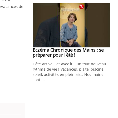
devacances de
ale : et si on
Eczéma Chronique des Mains : se
Youtube
ube
Youtube
préparer pour l’été !
e diabète de type 2
L'été arrive… et avec lui, un tout nouveau
çues chez les
rythme de vie ! Vacances, plage, piscine,
ez les soignants.
soleil, activités en plein air… Nos mains
sont ...
Di
You
Le 
nom
dia
défi