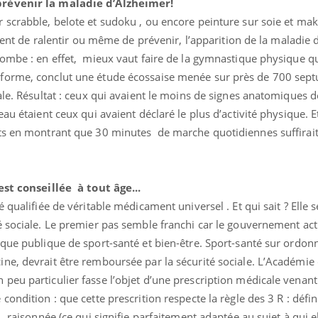
prévenir la maladie d’Alzheimer!
 scrabble, belote et sudoku , ou encore peinture sur soie et mak
aient de ralentir ou même de prévenir, l’apparition de la maladie 
tombe : en effet, mieux vaut faire de la gymnastique physique q
Comment oublier les
Chikung
forme, conclut une étude écossaise menée sur près de 700 sept
écrans en vacances ?
West Nil
le. Résultat : ceux qui avaient le moins de signes anatomiques d
t-il dan
France ?
au étaient ceux qui avaient déclaré le plus d’activité physique. E
ts en montrant que 30 minutes de marche quotidiennes suffirait à
Toujours connectés :
Les méd
comment le travail
protègen
empiète de plus en plus
?
sur nos soirées
 est conseillée
à tout âge...
Cancer colorectal : une
Cytomég
 qualifiée de véritable médicament universel . Et qui sait ? Elle 
stratégie simple aurait
change d
changé la donne au Pays
charge 
é sociale. Le premier pas semble franchi car le gouvernement ac
basque
enceint
ique publique de sport-santé et bien-être. Sport-santé sur ordon
ne, devrait être remboursée par la sécurité sociale. L’Académie 
peu particulier fasse l’objet d’une prescription médicale venan
ondition : que cette prescrition respecte la règle des 3 R : défin
 raisonnée (ce qui signifie parfaitement adaptée au sujet à qui el