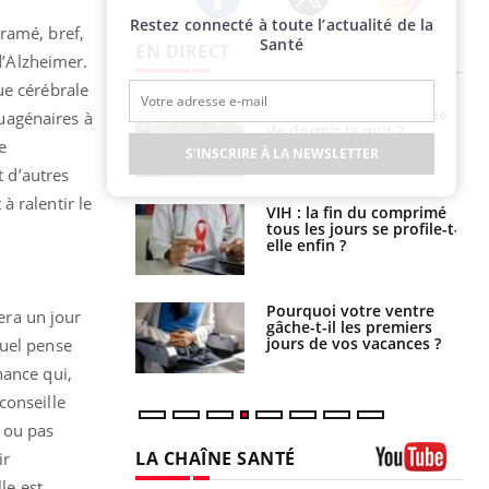
Restez connecté à toute l’actualité de la
Twitter
Facebook
Instagram
ramé, bref,
Santé
EN DIRECT
d’Alzheimer.
ue cérébrale
unya, dengue,
La sieste empêche-t-elle
uagénaires à
e : que se passe-
de dormir la nuit ?
e
s le sud de la
S'INSCRIRE À LA NEWSLETTER
t d’autres
 ralentir le
icaments GLP-1
VIH : la fin du comprimé
t-ils aussi les os
tous les jours se profile-t-
elle enfin ?
alovirus : ce qui
Pourquoi votre ventre
sera un jour
ans la prise en
gâche-t-il les premiers
des femmes
jours de vos vacances ?
tuel pense
es
nance qui,
conseille
t ou pas
LA CHAÎNE SANTÉ
ir
le est
Youtube