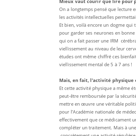
Mieux vaut courir que lire pour 
On a longtemps pensé que lecture er
les activités intellectuelles permett
Et bien, voilà encore un dogme qui 
Hantavirus : un cas
pour garder ses neurones en bonne 
détecté chez un touriste
qui on a fait passer une IRM cérébra
en France
viellissement au niveau de leur cerve
études ont même chiffré ces bienfai
Mortalité infantile : un
rapport s’interroge sur
viellissement mental de 5 à 7 ans !
son taux élevé en France
Mais, en fait, l’activité physique
Grossesse à risque : ce jus
Et cette activité physique a même été
naturel attire l'attention
des chercheurs
peut-être remboursée par la sécurit
mettre en œuvre une véritable polit
pour l’Académie nationale de médeci
effectivement que ce médicament un 
compléter un traitement. Mais à une c
concrètement une activité régulière ,