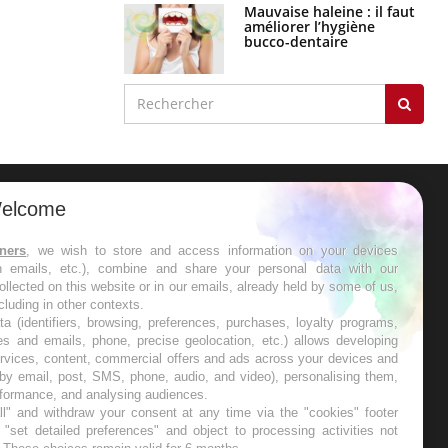
Mauvaise haleine : il faut
améliorer l’hygiène
bucco-dentaire
elcome
ER
tners
, we wish to store and access information on your devices
in emails, etc.), combine and share your personal data with our
s les semaines les meilleures
ollected on this website or in our emails, already held by some of us,
ncluding in other contexts.
ta (identifiers, browsing, preferences, purchases, loyalty programs,
es and emails, phone, precise geolocation, etc.) allows developing
ervices, content, commercial offers and ads across your devices and
 by email, post, SMS, phone, audio, and video), personalising them,
RE
rformance, and analysing audiences.
l" and withdraw your consent at any time via the "cookies" footer
"set detailed preferences" and object to processing activities not