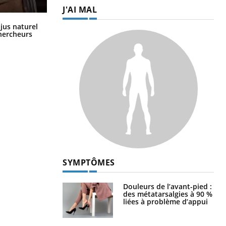
J'AI MAL
Comment oublier les écrans en
 jus naturel
vacances ?
chercheurs
SYMPTÔMES
Douleurs de l’avant-pied :
des métatarsalgies à 90 %
liées à problème d’appui