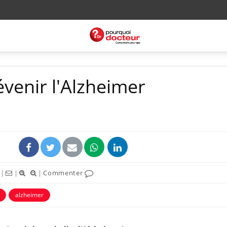
évenir l'Alzheimer
|
|
|
Commenter
alzheimer