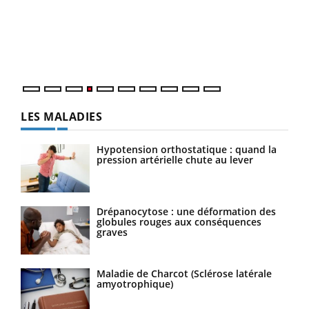
Le 
pers
ques
LES MALADIES
Hypotension orthostatique : quand la
pression artérielle chute au lever
Drépanocytose : une déformation des
globules rouges aux conséquences
graves
Maladie de Charcot (Sclérose latérale
amyotrophique)