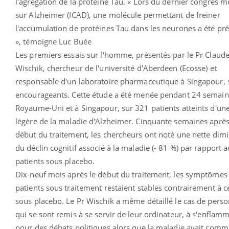
l'agrégation de la protéine Tau. « Lors du dernier congrès m
sur Alzheimer (ICAD), une molécule permettant de freiner
l'accumulation de protéines Tau dans les neurones a été pr
», témoigne Luc Buée
Les premiers essais sur l'homme, présentés par le Pr Claud
Wischik, chercheur de l'université d'Aberdeen (Ecosse) et
responsable d'un laboratoire pharmaceutique à Singapour, 
encourageants. Cette étude a été menée pendant 24 semain
Royaume-Uni et à Singapour, sur 321 patients atteints d'un
légère de la maladie d'Alzheimer. Cinquante semaines après
début du traitement, les chercheurs ont noté une nette dim
du déclin cognitif associé à la maladie (- 81 %) par rapport 
patients sous placebo.
Dix-neuf mois après le début du traitement, les symptômes
patients sous traitement restaient stables contrairement à 
sous placebo. Le Pr Wischik a même détaillé le cas de pers
qui se sont remis à se servir de leur ordinateur, à s'enflam
pour des débats politiques alors que la maladie avait com