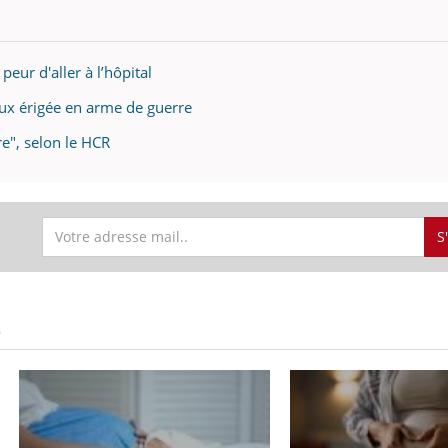
peur d'aller à l’hôpital
taux érigée en arme de guerre
re", selon le HCR
S
S