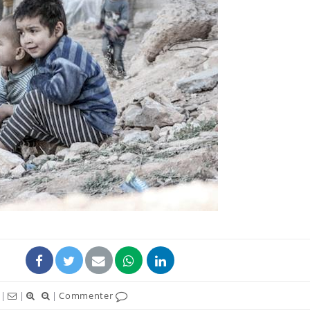
Chikungunya, dengue,
La siest
West Nile : que se passe-
de dormi
t-il dans le sud de la
France ?
Les médicaments GLP-1
VIH : la
protègent-ils aussi les os
tous les
?
elle enfi
Cytomégalovirus : ce qui
Pourquo
change dans la prise en
gâche-t-
charge des femmes
jours de
enceintes
|
|
|
Commenter