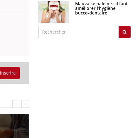
graves
Maladie de Charcot
(Sclérose latérale
amyotrophique)
J'AI MAL
'inscrire