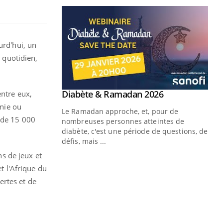
urd'hui, un
r quotidien,
entre eux,
anie ou
s de 15 000
ns de jeux et
t l'Afrique du
ertes et de