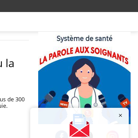
 la
lus de 300
uie.
Publicité