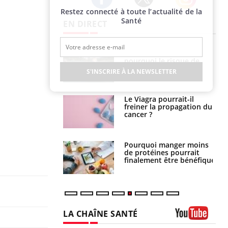
Restez connecté à toute l’actualité de la
Twitter
Facebook
Instagram
Santé
EN DIRECT
e empêche-t-elle
Fortes chaleurs :
r la nuit ?
pourquoi le risque de
noyade grimpe-t-il ?
S'INSCRIRE À LA NEWSLETTER
 fin du comprimé
Le Viagra pourrait-il
 jours se profile-t-
freiner la propagation du
n ?
cancer ?
i votre ventre
Pourquoi manger moins
il les premiers
de protéines pourrait
 vos vacances ?
finalement être bénéfique