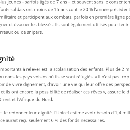
plus jeunes –parfois âgés de 7 ans – et souvent sans le consente
ients comme parfois chez les soignants.
soleil, activités en plein
sont ...
nfants soldats ont moins de 15 ans contre 20 % l’année précédent
litaire et participent aux combats, parfois en première ligne p
ner et évacuer les blessés. Ils sont également utilisés pour tenir
urreaux ou de snipers.
gnité
 importants à relever est la scolarisation des enfants. Plus de 2 m
ou dans les pays voisins où ils se sont réfugiés. « Il n’est pas trop
oir de vivre dignement, d’avoir une vie qui leur offre des perspect
t ils ont encore la possibilité de réaliser ces rêves », assure le d
rient et l'Afrique du Nord.
t le redonner leur dignité, l’Unicef estime avoir besoin d’1,4 mil
nce aurait reçu seulement 6 % des fonds nécessaires.