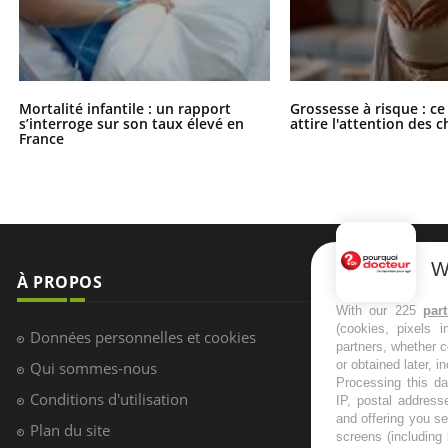
Mortalité infantile : un rapport
Grossesse à risque : ce
s’interroge sur son taux élevé en
attire l'attention des 
France
W
With our 225
par
(cookies, pixels 
partners, whether c
or obtained later, i
Processing this da
À PROPOS
NEWSLETT
IP, postal address
and offering you s
screens (including
Recevez toute