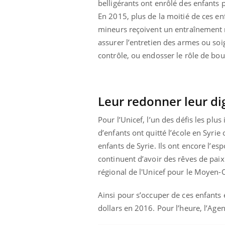
belligérants ont enrôlé des enfants 
'un proche c'est
carence en fer sont multiples ce qui la rend
pat
...
En 2015, plus de la moitié de ces e
mineurs reçoivent un entraînement mi
assurer l’entretien des armes ou soig
contrôle, ou endosser le rôle de bo
Leur redonner leur di
Pour l’Unicef, l’un des défis les plus
d’enfants ont quitté l’école en Syrie 
enfants de Syrie. Ils ont encore l’esp
continuent d’avoir des rêves de paix e
régional de l'Unicef pour le Moyen-O
Ainsi pour s’occuper de ces enfants e
dollars en 2016. Pour l’heure, l’Age