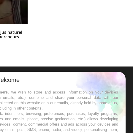
SYMPTÔMES
Douleurs de l’avant-pied :
Comment oublier les écrans en
des métatarsalgies à 90 %
 jus naturel
vacances ?
liées à problème d’appui
chercheurs
Mauvaise haleine : il faut
améliorer l’hygiène
bucco-dentaire
elcome
tners
, we wish to store and access information on your devices
in emails, etc.), combine and share your personal data with our
ollected on this website or in our emails, already held by some of us,
ncluding in other contexts.
ta (identifiers, browsing, preferences, purchases, loyalty programs,
ER
es and emails, phone, precise geolocation, etc.) allows developing
ervices, content, commercial offers and ads across your devices and
 by email, post, SMS, phone, audio, and video), personalising them,
s les semaines les meilleures