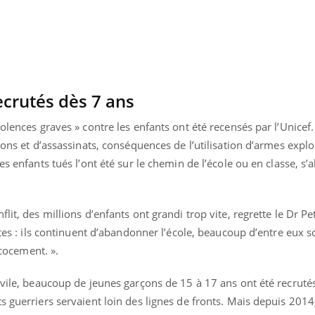
ecrutés dès 7 ans
olences graves » contre les enfants ont été recensés par l’Unicef
ions et d’assassinats, conséquences de l’utilisation d’armes expl
es enfants tués l’ont été sur le chemin de l’école ou en classe, s’
lit, des millions d’enfants ont grandi trop vite, regrette le Dr P
ltes : ils continuent d’abandonner l’école, beaucoup d’entre eux s
écocement. ».
uline & Charge mentale : et si on
Eczéma Chronique des
tube
Youtube
Youtube
Y
it en parler??
préparer pour l’été !
ivile, beaucoup de jeunes garçons de 15 à 17 ans ont été recrutés
026, l'insuline dans le diabète de type 2
L'été arrive… et avec lui,
s guerriers servaient loin des lignes de fronts. Mais depuis 2014,
e entourée d'idées reçues chez les
rythme de vie ! Vacances, 