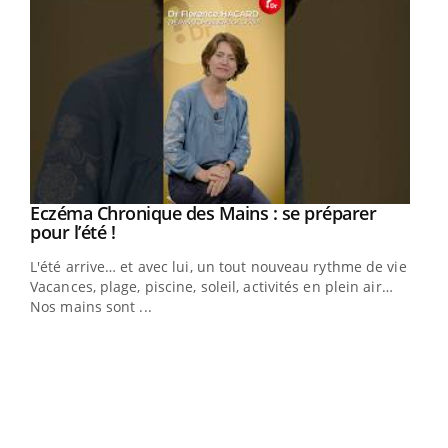
Eczéma Chronique des Mains : se préparer
Youtube
Youtube
pour l’été !
L'été arrive… et avec lui, un tout nouveau rythme de vie !
Vacances, plage, piscine, soleil, activités en plein air…
Nos mains sont ...
Dia
You
Le 
pers