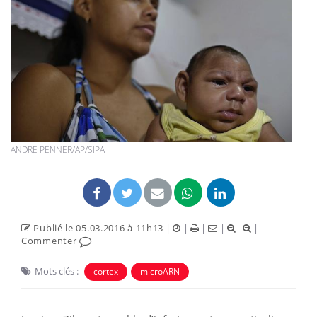
ANDRE PENNER/AP/SIPA
Publié le 05.03.2016 à 11h13
|
|
|
|
|
Commenter
Mots clés :
cortex
microARN