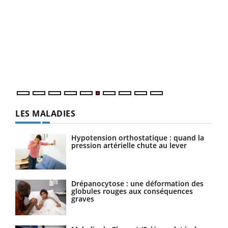
COU
You
Coup
vous
épis
LES MALADIES
Hypotension orthostatique : quand la
pression artérielle chute au lever
Drépanocytose : une déformation des
globules rouges aux conséquences
graves