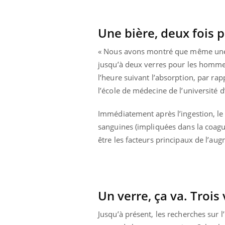
 votre ventre
Pourquoi manger moins
l les premiers
de protéines pourrait
 vos vacances ?
finalement être bénéfique
Une bière, deux fois p
« Nous avons montré que même une 
jusqu’à deux verres pour les homme
l’heure suivant l’absorption, par ra
l’école de médecine de l’université 
Immédiatement après l’ingestion, le 
sanguines (impliquées dans la coagu
être les facteurs principaux de l’au
Un verre, ça va. Trois 
Jusqu’à présent, les recherches sur l’