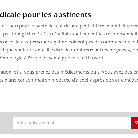
icale pour les abstinents
 est bon pour la santé de s’offrir une petite bière le midi et un ve
« jumeau numérique » pour
tube
ait pas tout gâcher ! « Ces résultats soutiennent les recommandat
iliter l’accès à la médecine
Youtube
ventive
éconseille aux personnes qui ne boivent pas de commencer à le f
énéfique sur leur santé. Il existe de nombreux autres moyens », r
établissement lié à un groupe
émiologie à l’école de santé publique d’Harvard.
ualiste innove en matière de bilan de
é : l'utilisation d'un « jumeau
érique » permet ...
ération, et si vous prenez des médicaments ou si vous avez des 
ues d’une consommation modérée d’alcool auprès de votre médeci
S