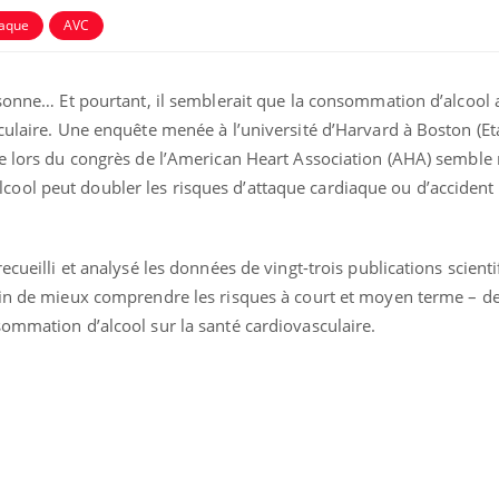
iaque
AVC
rsonne… Et pourtant, il semblerait que la consommation d’alcool 
culaire. Une enquête menée à l’université d’Harvard à Boston (Eta
ée lors du congrès de l’American Heart Association (AHA) sembl
ol peut doubler les risques d’attaque cardiaque ou d’accident 
ecueilli et analysé les données de vingt-trois publications scient
fin de mieux comprendre les risques à court et moyen terme – d
Grossesse et chaleur : ce
sommation d’alcool sur la santé cardiovasculaire.
que dit la science
Le smartphone nuit-il à
l'apprentissage de la
lecture ?