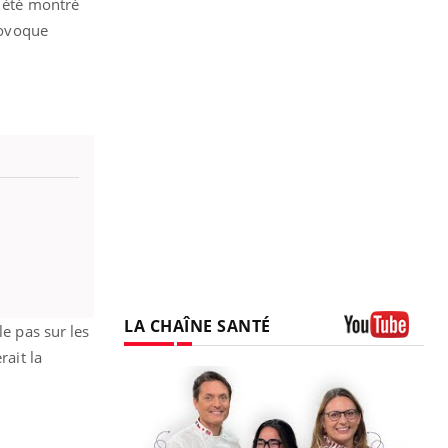
a été montré
provoque
LA CHAÎNE SANTÉ
le pas sur les
Youtube
rait la