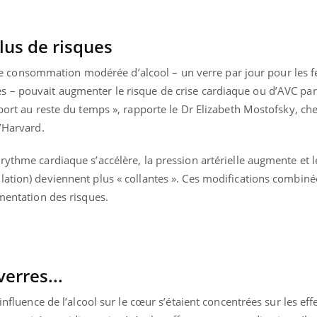
Mordue par une tique en
vacances, elle reste dans
le coma pendant 42 jours
lus de risques
consommation modérée d’alcool – un verre par jour pour les 
s – pouvait augmenter le risque de crise cardiaque ou d’AVC pa
pport au reste du temps », rapporte le Dr Elizabeth Mostofsky, ch
d’Harvard.
rythme cardiaque s’accélère, la pression artérielle augmente et l
lation) deviennent plus « collantes ». Ces modifications combiné
gmentation des risques.
verres...
influence de l’alcool sur le cœur s’étaient concentrées sur les eff