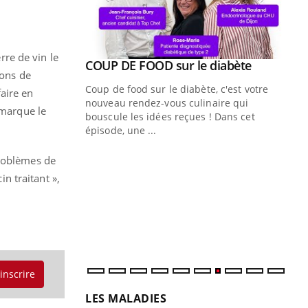
rre de vin le
Youtube
COUP DE FOOD sur le diabète
Youtube
ions de
Coup de food sur le diabète, c'est votre
aire en
nouveau rendez-vous culinaire qui
emarque le
bouscule les idées reçues ! Dans cet
épisode, une ...
Quand l’entreprise mise sur le bien
Ec
Youtube
You
problèmes de
Youtube
être global
quo
n traitant »,
"Les rendez-vous de la santé et de la
Dan
qualité de vie au travail" de Pourquoi
der
Docteur reçoivent Régis Blugeon, DRH et
com
directeur ...
et é
'inscrire
LES MALADIES