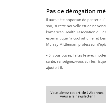
Pas de dérogation méd
Il aurait été opportun de penser qu’il
Youtube
 Mains : se
Diabète & Ramadan 2026
Un 
Youtube
You
soir, si cette nouvelle étude ne ven
outube
fac
Le Ramadan approche, et, pour de
pré
l’American Health Association qui d
un tout nouveau
nombreuses personnes atteintes de
espérant que l’alcool ait un effet b
Un 
lage, piscine,
diabète, c'est une période de questions, de
Murray Mittleman, professeur d’épid
mut
air… Nos mains
défis, mais ...
sant
num
« Si vous buvez, faites le avec mod
santé, renseignez-vous sur les risq
ajoute-t-il.
Vous aimez cet article ? Abonnez-
vous à la newsletter !