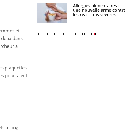
Allergies alimentaires :
TDAH : quel est ce
une nouvelle arme contre
traitement autorisé aux
les réactions sévères
États-Unis ?
femmes et
r deux dans
ercheur à
es plaquettes
es pourraient
ets à long