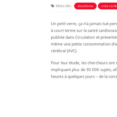
Mots clés :
alcoolisme
crise card
Un petit verre, ça n’a jamais tué pe
à court terme sur la santé cardiovas
publiée dans Circulation et présent
même une petite consommation d’alco
cérébral (AVC).
Pour leur étude, les chercheurs ont r
impliquant plus de 30 000 sujets, a
e empêche-t-elle
Fortes chaleurs :
heures à quelques jours – de la con
 la nuit ?
pourquoi le risque de
noyade grimpe-t-il ?
 fin du comprimé
Le Viagra pourrait-il
jours se profile-t-
freiner la propagation du
n ?
cancer ?