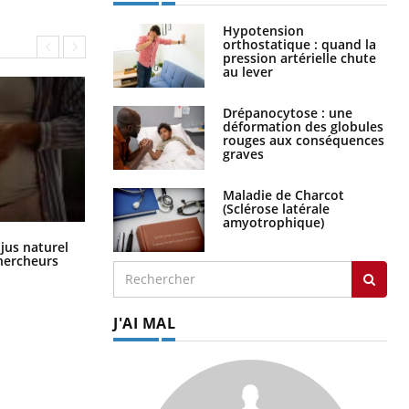
Hypotension
orthostatique : quand la
pression artérielle chute
au lever
Drépanocytose : une
déformation des globules
rouges aux conséquences
graves
Maladie de Charcot
(Sclérose latérale
amyotrophique)
Comment oublier les écrans en
 jus naturel
vacances ?
chercheurs
J'AI MAL