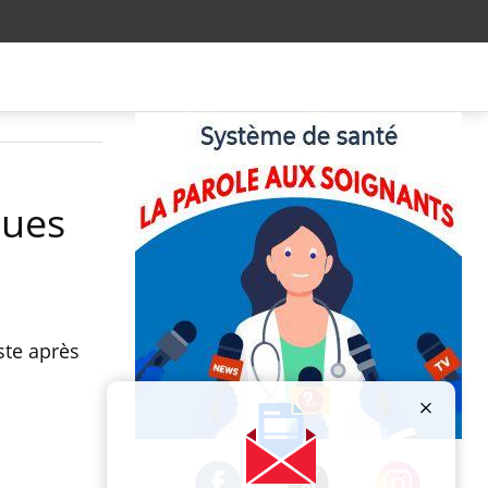
ques
ste après
Publicité