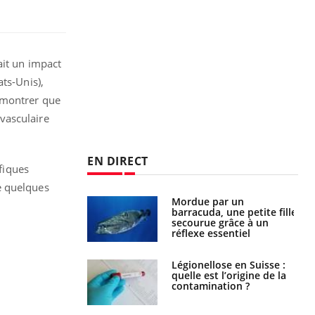
ait un impact
ts-Unis),
e montrer que
vasculaire
EN DIRECT
ifiques
e quelques
Mordue par un
Comment gérer le
barracuda, une petite fille
sommeil des enfants en
secourue grâce à un
vacances ?
réflexe essentiel
Légionellose en Suisse :
Bilan prévention : ce que
quelle est l’origine de la
les kinés pourront
contamination ?
bientôt faire