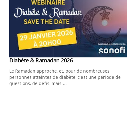
Youtube
Diabète & Ramadan 2026
Youtube
Le Ramadan approche, et, pour de nombreuses
vie !
personnes atteintes de diabète, c'est une période de
…
questions, de défis, mais ...
Un 
You
à l
Un é
mati