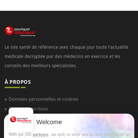
Le site santé de référence avec chaque jour toute l'actualité
médicale decryptée par des médecins en exercice et les
conseils des meilleurs spécialistes.
À PROPOS
Données personnelles et cookies
Qui sommes-nous
Conditions d'utilisation
Welcome
Plan du site
With our 225
partners
, we wish to store and access information on
Mentions Légales