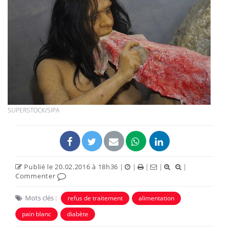
SUPERSTOCK/SIPA
Publié le 20.02.2016 à 18h36
|
|
|
|
|
Commenter
Mots clés :
refus de traitement
alimentation
pain blanc
diabète