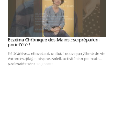
Eczéma Chronique des Mains : se préparer
Youtube
Youtube
pour l’été !
L'été arrive… et avec lui, un tout nouveau rythme de vie !
Vacances, plage, piscine, soleil, activités en plein air…
Nos mains sont ...
Dia
You
Le 
pers
ques