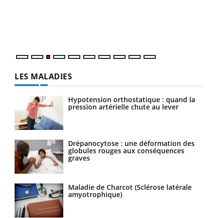
L'ét
Vaca
Nos 
LES MALADIES
Hypotension orthostatique : quand la
pression artérielle chute au lever
Drépanocytose : une déformation des
globules rouges aux conséquences
graves
Maladie de Charcot (Sclérose latérale
amyotrophique)