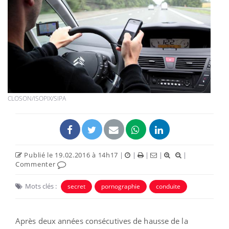
CLOSON/ISOPIX/SIPA
Publié le 19.02.2016 à 14h17
|
|
|
|
|
Commenter
Mots clés :
secret
pornographie
conduite
Après deux années consécutives de hausse de la