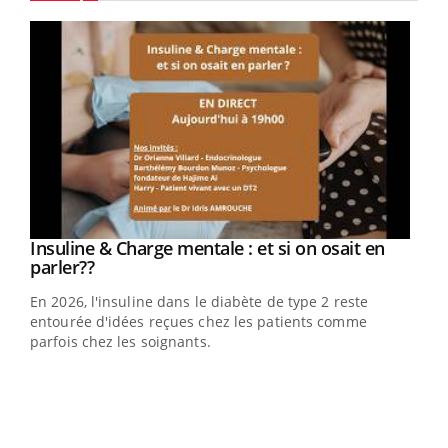
Youtube
Youtube
Insuline & Charge mentale : et si on osait en
Youtube
Youtube
parler??
En 2026, l'insuline dans le diabète de type 2 reste
entourée d'idées reçues chez les patients comme
parfois chez les soignants.
Ecz
You
pour