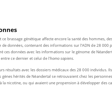
Chikungunya, dengue,
La siest
West Nile : que se passe-
de dormi
t-il dans le sud de la
France ?
sonnes
ce brassage génétique affecte encore la santé des hommes, de
e de données, contenant des informations sur l’ADN de 28 000 
ré ces données avec les informations sur le génome de Néanderta
entre ce dernier et celui de l'
homo sapiens
.
urs résultats avec les dossiers médicaux des 28 000 individus. Ils
 gènes hérités de Néandertal se retrouvaient chez les personnes
 à la nicotine, ou qui avaient une propension à développer des cai