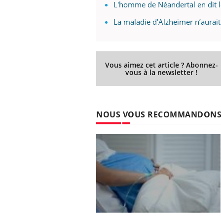
L'homme de Néandertal en dit l
La maladie d'Alzheimer n’aurai
Eczéma Chronique des Mains :
Car
Youtube
You
Youtube
expliquer ma maladie
pré
Vous aimez cet article ? Abonnez-
vous à la newsletter !
Il y a des sujets qui sont faciles à aborder...
Fati
d'autres non ! D'un côté, poser des
mêm
questions sur la maladie d'un proche c'est
care
montrer ...
...
NOUS VOUS RECOMMANDON