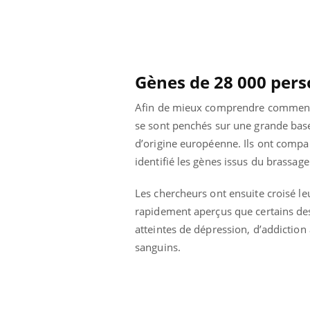
Comment oublier les
écrans en vacances ?
Gènes de 28 000 per
Afin de mieux comprendre comment 
se sont penchés sur une grande bas
d’origine européenne. Ils ont compa
identifié les gènes issus du brassage 
Les chercheurs ont ensuite croisé le
rapidement aperçus que certains des
atteintes de dépression, d’addiction
sanguins.