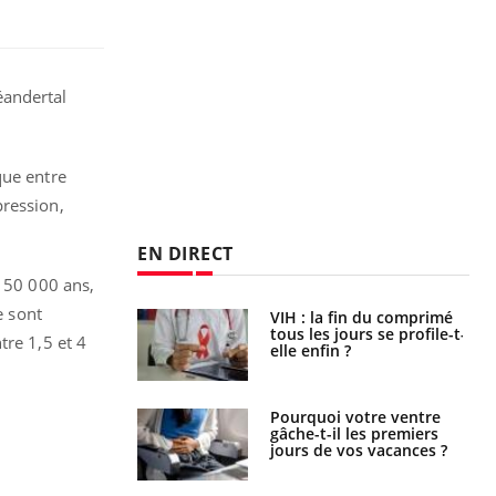
éandertal
que entre
pression,
EN DIRECT
a 50 000 ans,
e sont
icaments GLP-1
VIH : la fin du comprimé
t-ils aussi les os
tous les jours se profile-t-
tre 1,5 et 4
elle enfin ?
alovirus : ce qui
Pourquoi votre ventre
ans la prise en
gâche-t-il les premiers
des femmes
jours de vos vacances ?
es