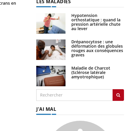
LES MALADIES
Toujours connectés : comment le
crans en
travail empiète de plus en plus sur
nos soirées
Hypotension
orthostatique : quand la
pression artérielle chute
au lever
Drépanocytose : une
déformation des globules
rouges aux conséquences
graves
Maladie de Charcot
(Sclérose latérale
amyotrophique)
J'AI MAL