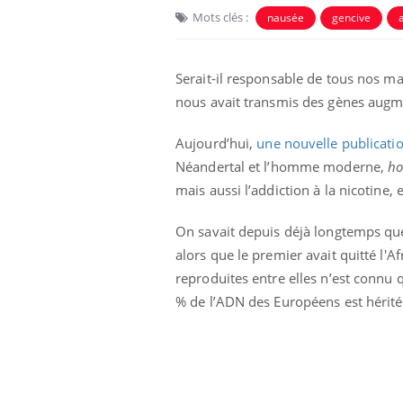
Mots clés :
nausée
gencive
Serait-il responsable de tous nos m
nous avait transmis des gènes augmen
Aujourd’hui,
une nouvelle publicati
Néandertal et l’homme moderne,
ho
mais aussi l’addiction à la nicotine, e
On savait depuis déjà longtemps que
alors que le premier avait quitté l'A
Mortalité infantile : un
rapport s’interroge sur
reproduites entre elles n’est connu 
son taux élevé en France
% de l’ADN des Européens est hérité
Grossesse à risque : ce jus
naturel attire l'attention
des chercheurs