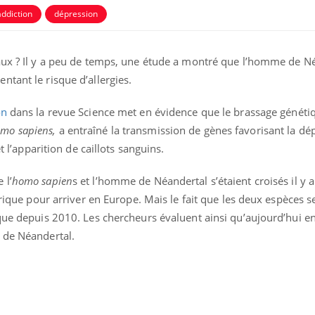
addiction
dépression
aux ? Il y a peu de temps, une étude a montré que l’homme de N
tant le risque d’allergies.
on
dans la revue Science met en évidence que le brassage généti
mo sapiens,
a entraîné la transmission de gènes favorisant la dé
t l’apparition de caillots sanguins.
 l’
homo sapien
s et l’homme de Néandertal s’étaient croisés il y 
frique pour arriver en Europe. Mais le fait que les deux espèces s
Toujours connectés :
Les méd
comment le travail
protègen
que depuis 2010. Les chercheurs évaluent ainsi qu’aujourd’hui en
empiète de plus en plus
?
sur nos soirées
 de Néandertal.
Cancer colorectal : une
Cytomég
stratégie simple aurait
change d
changé la donne au Pays
charge 
basque
enceint