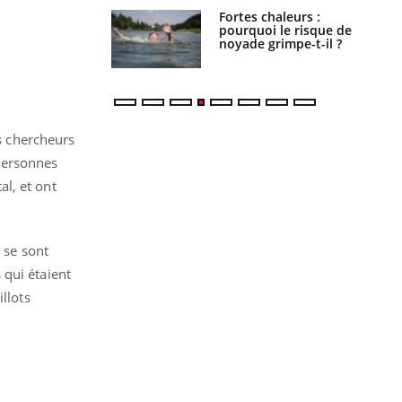
e empêche-t-elle
Fortes chaleurs :
r la nuit ?
pourquoi le risque de
noyade grimpe-t-il ?
s chercheurs
personnes
l, et ont
 se sont
 qui étaient
llots