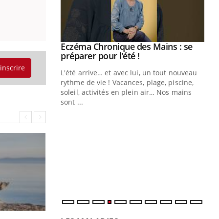
ale : et si on
Eczéma Chronique des Mains : se
Youtube
ube
Youtube
préparer pour l’été !
'inscrire
e diabète de type 2
L'été arrive… et avec lui, un tout nouveau
çues chez les
rythme de vie ! Vacances, plage, piscine,
ez les soignants.
soleil, activités en plein air… Nos mains
sont ...
Di
You
Le 
nom
dia
défi