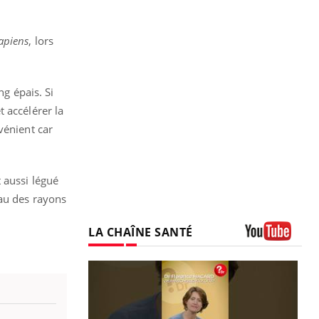
apiens
, lors
ng épais. Si
t accélérer la
vénient car
 aussi légué
eau des rayons
LA CHAÎNE SANTÉ
Youtube