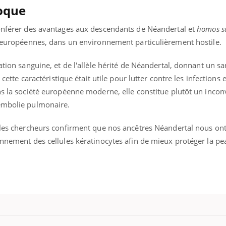
poque
conférer des avantages aux descendants de Néandertal et
homos s
ns européennes, dans un environnement particulièrement hostile.
ation sanguine, et de l'allèle hérité de Néandertal, donnant un sa
 cette caractéristique était utile pour lutter contre les infections e
ns la société européenne moderne, elle constitue plutôt un incon
’embolie pulmonaire.
: les chercheurs confirment que nos ancêtres Néandertal nous ont
ionnement des cellules kératinocytes afin de mieux protéger la p