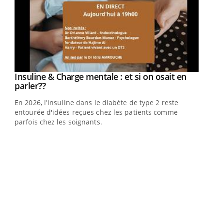
Insuline & Charge mentale : et si on osait en
Youtube
Youtube
parler??
En 2026, l'insuline dans le diabète de type 2 reste
entourée d'idées reçues chez les patients comme
parfois chez les soignants.
Eczéma Chronique des Mains : se préparer
Dia
Youtube
You
Youtube
pour l’été !
Le 
L'été arrive… et avec lui, un tout nouveau rythme de vie !
pers
Vacances, plage, piscine, soleil, activités en plein air…
ques
Nos mains sont ...