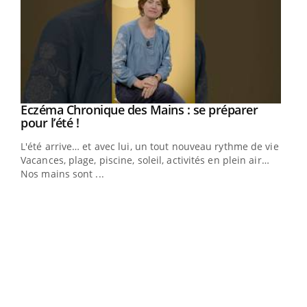
Eczéma Chronique des Mains : se préparer
Youtube
Youtube
pour l’été !
L'été arrive… et avec lui, un tout nouveau rythme de vie !
Vacances, plage, piscine, soleil, activités en plein air…
Nos mains sont ...
Dia
You
Le 
pers
ques