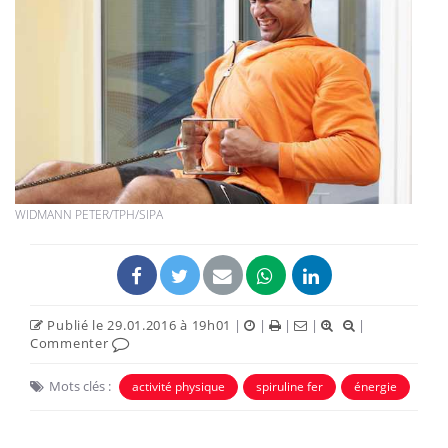
WIDMANN PETER/TPH/SIPA
Publié le 29.01.2016 à 19h01
|
|
|
|
|
Commenter
Mots clés :
activité physique
spiruline fer
énergie