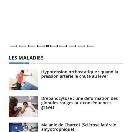
Un 
You
à l
Un é
mati
numé
LES MALADIES
Hypotension orthostatique : quand la
pression artérielle chute au lever
Drépanocytose : une déformation des
globules rouges aux conséquences
graves
Maladie de Charcot (Sclérose latérale
amyotrophique)